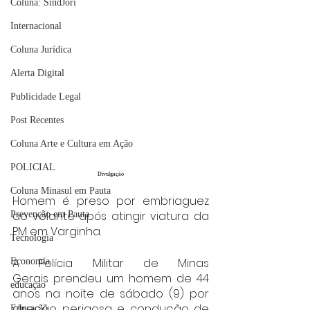
Coluna: SindJori
Internacional
Coluna Jurídica
Alerta Digital
Publicidade Legal
Post Recentes
Coluna Arte e Cultura em Ação
POLICIAL
Divulgação
Coluna Minasul em Pauta
Homem é preso por embriaguez 
ao volante após atingir viatura da 
Prevenção em Pauta
PM em Varginha.
Tecnologia
A Polícia Militar de Minas 
Economia
Gerais prendeu um homem de 44 
educaçao
anos na noite de sábado (9) por 
direção perigosa e condução de 
Educação