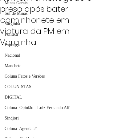
Minas Gerais
preso após bater
Sul de Minas
caminhonete em
Varginha
viatura da PM em
Política
Varginha
Esportes
Nacional
Manchete
Coluna Fatos e Versões
COLUNISTAS
DIGITAL
Coluna: Opinião - Luiz Fernando Alf
Sindjori
Coluna: Agenda 21