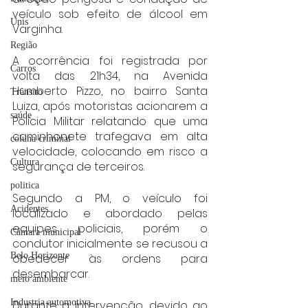
veículo sob efeito de álcool em 
Unis
Varginha.
Região
A ocorrência foi registrada por 
Carros
volta das 21h34, na Avenida 
Humberto Pizzo, no bairro Santa 
Trânsito
Luiza, após motoristas acionarem a 
saúde
Polícia Militar relatando que uma 
caminhonete trafegava em alta 
coluna criminal
velocidade, colocando em risco a 
Cultura
segurança de terceiros.
politica
Segundo a PM, o veículo foi 
Acidentes
localizado e abordado pelas 
equipes policiais, porém o 
Câmara municipal
condutor inicialmente se recusou a 
Belo Horizonte
obedecer às ordens para 
desembarcar.
meio ambiente
Industria automotiva
Durante a intervenção, devido ao 