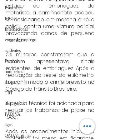
estado de embriaguez do 
Estatística
motorista, a caminhonete acabou 
se deslocando em marcha à ré e 
IBGE
colidiu contra uma viatura policial, 
Internacional
provocando danos de pequena 
monta.
vagas de emprego
acidentes
Os militares constataram que o 
homem apresentava sinais 
Futebol
evidentes de embriaguez. Após a 
bombeiros
realização do teste do etilômetro, 
foi confirmado o crime previsto no 
artigo
Código de Trânsito Brasileiro.
TRT
A perícia técnica foi acionada para 
divulgação
realizar os trabalhos de praxe no 
FADIVA
local.
agro
Após os procedimentos iniciais, o 
OAB Varginha
motorista foi preso em flagrante, 