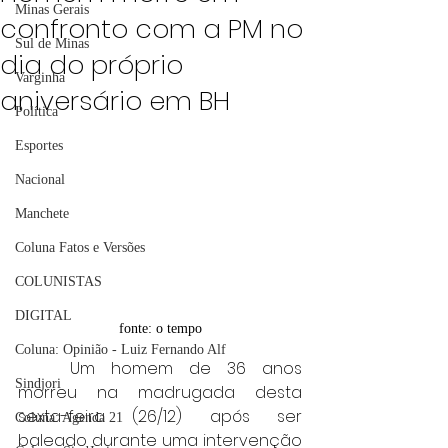
Minas Gerais
confronto com a PM no
Sul de Minas
dia do próprio
Varginha
aniversário em BH
Política
Esportes
Nacional
Manchete
Coluna Fatos e Versões
COLUNISTAS
DIGITAL
fonte: o tempo
Coluna: Opinião - Luiz Fernando Alf
	Um homem de 36 anos 
Sindjori
morreu na madrugada desta 
sexta-feira (26/12) após ser 
Coluna: Agenda 21
baleado durante uma intervenção 