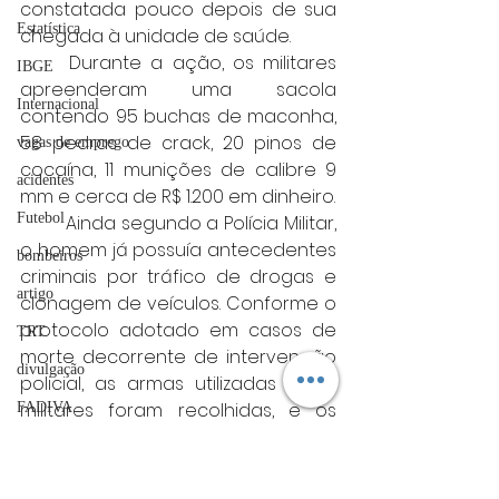
constatada pouco depois de sua 
Estatística
chegada à unidade de saúde.
	Durante a ação, os militares 
IBGE
apreenderam uma sacola 
Internacional
contendo 95 buchas de maconha, 
58 pedras de crack, 20 pinos de 
vagas de emprego
cocaína, 11 munições de calibre 9 
acidentes
mm e cerca de R$ 1.200 em dinheiro.
Futebol
	Ainda segundo a Polícia Militar, 
o homem já possuía antecedentes 
bombeiros
criminais por tráfico de drogas e 
artigo
clonagem de veículos. Conforme o 
protocolo adotado em casos de 
TRT
morte decorrente de intervenção 
divulgação
policial, as armas utilizadas pelos 
militares foram recolhidas, e os 
FADIVA
envolvidos permaneceram à 
agro
disposição da Justiça Militar. A 
OAB Varginha
Corregedoria da PM acompanha o 