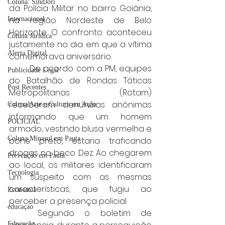
Coluna: SindJori
da Polícia Militar no bairro Goiânia, 
na região Nordeste de Belo 
Internacional
Horizonte. O confronto aconteceu 
Coluna Jurídica
justamente no dia em que a vítima 
Alerta Digital
comemorava aniversário.
	De acordo com a PM, equipes 
Publicidade Legal
do Batalhão de Rondas Táticas 
Post Recentes
Metropolitanas (Rotam) 
receberam denúncias anônimas 
Coluna Arte e Cultura em Ação
informando que um homem 
POLICIAL
armado, vestindo blusa vermelha e 
Coluna Minasul em Pauta
boné preto, estaria traficando 
drogas no beco Dez. Ao chegarem 
Prevenção em Pauta
ao local, os militares identificaram 
Tecnologia
um suspeito com as mesmas 
características, que fugiu ao 
Economia
perceber a presença policial.
educaçao
	Segundo o boletim de 
Educação