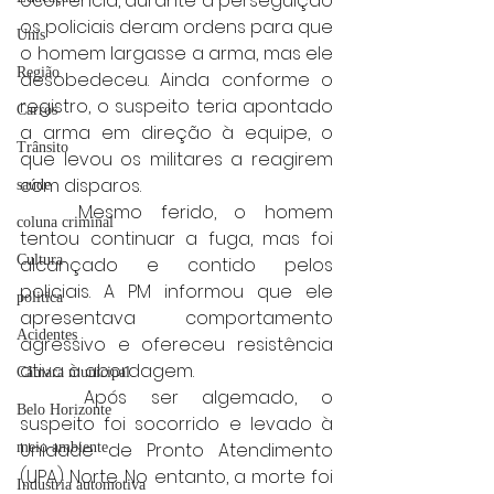
ocorrência, durante a perseguição 
os policiais deram ordens para que 
Unis
o homem largasse a arma, mas ele 
Região
desobedeceu. Ainda conforme o 
registro, o suspeito teria apontado 
Carros
a arma em direção à equipe, o 
Trânsito
que levou os militares a reagirem 
com disparos.
saúde
	Mesmo ferido, o homem 
coluna criminal
tentou continuar a fuga, mas foi 
Cultura
alcançado e contido pelos 
policiais. A PM informou que ele 
politica
apresentava comportamento 
Acidentes
agressivo e ofereceu resistência 
ativa à abordagem.
Câmara municipal
	Após ser algemado, o 
Belo Horizonte
suspeito foi socorrido e levado à 
Unidade de Pronto Atendimento 
meio ambiente
(UPA) Norte. No entanto, a morte foi 
Industria automotiva