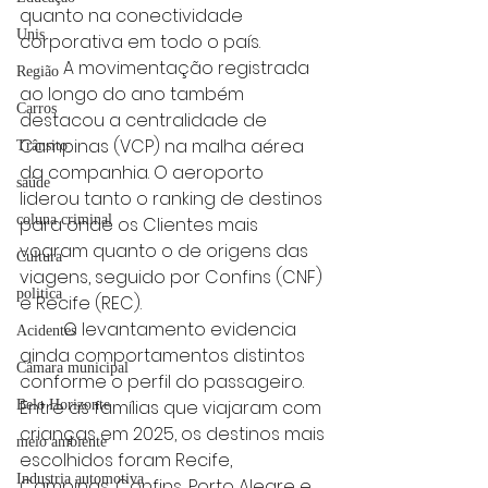
quanto na conectividade 
Unis
corporativa em todo o país.
	A movimentação registrada 
Região
ao longo do ano também 
Carros
destacou a centralidade de 
Campinas (VCP) na malha aérea 
Trânsito
da companhia. O aeroporto 
saúde
liderou tanto o ranking de destinos 
coluna criminal
para onde os Clientes mais 
voaram quanto o de origens das 
Cultura
viagens, seguido por Confins (CNF) 
politica
e Recife (REC).
	O levantamento evidencia 
Acidentes
ainda comportamentos distintos 
Câmara municipal
conforme o perfil do passageiro. 
Entre as famílias que viajaram com 
Belo Horizonte
crianças em 2025, os destinos mais 
meio ambiente
escolhidos foram Recife, 
Industria automotiva
Campinas, Confins, Porto Alegre e 