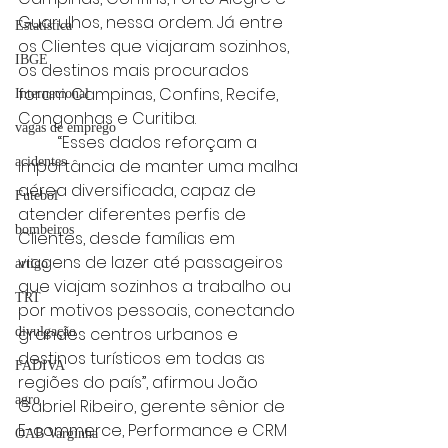
Guarulhos, nessa ordem. Já entre 
Estatística
os Clientes que viajaram sozinhos, 
IBGE
os destinos mais procurados 
foram Campinas, Confins, Recife, 
Internacional
Congonhas e Curitiba.
vagas de emprego
	“Esses dados reforçam a 
acidentes
importância de manter uma malha 
aérea diversificada, capaz de 
Futebol
atender diferentes perfis de 
bombeiros
Clientes, desde famílias em 
viagens de lazer até passageiros 
artigo
que viajam sozinhos a trabalho ou 
TRT
por motivos pessoais, conectando 
grandes centros urbanos e 
divulgação
destinos turísticos em todas as 
FADIVA
regiões do país”, afirmou João 
agro
Gabriel Ribeiro, gerente sênior de 
E-commerce, Performance e CRM 
OAB Varginha