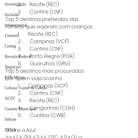
          2.       Recife (REC)
Investigação
          3.       Confins (CNF)
Inclusão
Top 5 destinos preferidos das 
coluna social
famílias que viajaram com crianças
          1.       Recife (REC)
Unimed
          2.       Campinas (VCP)
Cemig
          3.       Confins (CNF)
          4.       Porto Alegre (POA)
Receita Federal
          5.       Guarulhos (GRU)
Negócios
Top 5 destinos mais procurados 
por quem viaja sozinho
EPR Minas
          1.       Campinas (VCP)
Coluna: Gente & Gestão
          2.       Confins (CNF)
ACIV
          3.       Recife (REC)
          4.       Congonhas (CGH)
Guarda Municipal
          5.       Curitiba (CWB)
Sebrae
Sobre a Azul   
UFLA
Azul S.A. (B3: AZUL4; OTC: AZULQ), a 