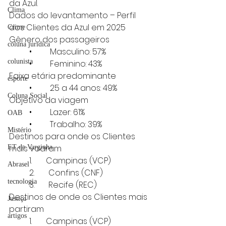
da Azul.
Clima
Dados do levantamento – Perfil 
dos Clientes da Azul em 2025
Crime
Gênero dos passageiros
coluna juridica
          •         Masculino: 57%
colunista
          •         Feminino: 43%
Faixa etária predominante
esporte
          •         25 a 44 anos: 49%
Coluna Social
Objetivo da viagem
          •         Lazer: 61%
OAB
          •         Trabalho: 39%
Mistério
Destinos para onde os Clientes 
mais voaram
ET de Varginha
          1.       Campinas (VCP)
Abrasel
          2.       Confins (CNF)
tecnologia
          3.       Recife (REC)
Destinos de onde os Clientes mais 
Justiça
partiram
artigos
          1.       Campinas (VCP)