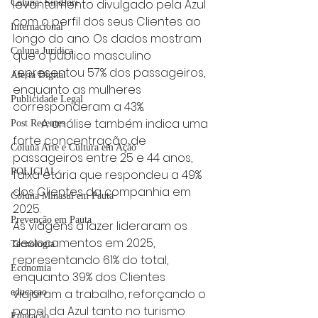
levantamento divulgado pela Azul 
Coluna: SindJori
com o perfil dos seus Clientes ao 
Internacional
longo do ano. Os dados mostram 
Coluna Jurídica
que o público masculino 
representou 57% dos passageiros, 
Alerta Digital
enquanto as mulheres 
Publicidade Legal
corresponderam a 43%.
	A análise também indica uma 
Post Recentes
forte concentração de 
Coluna Arte e Cultura em Ação
passageiros entre 25 e 44 anos, 
POLICIAL
faixa etária que respondeu a 49% 
dos Clientes da companhia em 
Coluna Minasul em Pauta
2025.
Prevenção em Pauta
As viagens a lazer lideraram os 
deslocamentos em 2025, 
Tecnologia
representando 61% do total, 
Economia
enquanto 39% dos Clientes 
viajaram a trabalho, reforçando o 
educaçao
papel da Azul tanto no turismo 
Educação