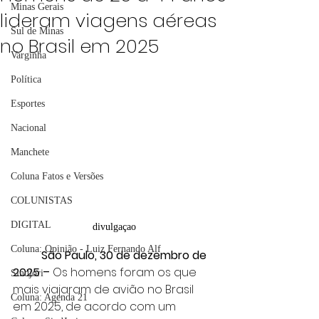
Minas Gerais
lideram viagens aéreas
Sul de Minas
no Brasil em 2025
Varginha
Política
Esportes
Nacional
Manchete
Coluna Fatos e Versões
COLUNISTAS
DIGITAL
divulgaçao
Coluna: Opinião - Luiz Fernando Alf
	São Paulo, 30 de dezembro de 
2025 –
 Os homens foram os que 
Sindjori
mais viajaram de avião no Brasil 
Coluna: Agenda 21
em 
2025, de acordo com um 