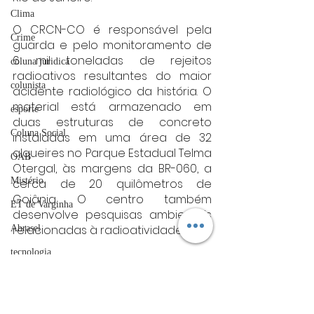
Clima
O CRCN-CO é responsável pela 
Crime
guarda e pelo monitoramento de 
6 mil toneladas de rejeitos 
coluna juridica
radioativos resultantes do maior 
colunista
acidente radiológico da história. O 
material está armazenado em 
esporte
duas estruturas de concreto 
Coluna Social
instaladas em uma área de 32 
alqueires no Parque Estadual Telma 
OAB
Otergal, às margens da BR-060, a 
Mistério
cerca de 20 quilômetros de 
Goiânia. O centro também 
ET de Varginha
desenvolve pesquisas ambientais 
relacionadas à radioatividade.
Abrasel
tecnologia
A unidade possui quatro prédios — 
Centro de Informação, Laboratório 
Justiça
de Radiologia, Centro de Estudos e 
artigos
Formação e Laboratório de 