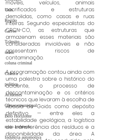
móveis, veículos, animais 
sacrificados e estruturas 
Unis
demolidas, como casas e ruas 
Região
inteiras. Segundo especialistas do 
CRCN-CO, as estruturas que 
Carros
armazenam esses materiais são 
Trânsito
consideradas invioláveis e não 
apresentam riscos de 
saúde
contaminação.
coluna criminal
A programação contou ainda com 
Cultura
uma palestra sobre o histórico do 
politica
acidente, o processo de 
descontaminação e os critérios 
Acidentes
técnicos que levaram à escolha de 
Abadia de Goiás como depósito 
Câmara municipal
definitivo — entre eles a 
Belo Horizonte
estabilidade geológica, a logística 
de transferência dos resíduos e a 
meio ambiente
disponibilidade da área. A 
Industria automotiva