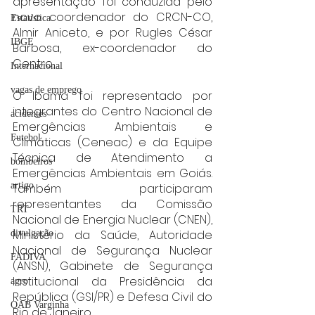
apresentação foi conduzida pelo 
novo coordenador do CRCN-CO, 
Estatística
Almir Aniceto, e por Rugles César 
IBGE
Barbosa, ex-coordenador do 
Centro.
Internacional
vagas de emprego
O Ibama foi representado por 
integrantes do Centro Nacional de 
acidentes
Emergências Ambientais e 
Futebol
Climáticas (Ceneac) e da Equipe 
Técnica de Atendimento a 
bombeiros
Emergências Ambientais em Goiás. 
artigo
Também participaram 
representantes da Comissão 
TRT
Nacional de Energia Nuclear (CNEN), 
Ministério da Saúde, Autoridade 
divulgação
Nacional de Segurança Nuclear 
FADIVA
(ANSN), Gabinete de Segurança 
Institucional da Presidência da 
agro
República (GSI/PR) e Defesa Civil do 
OAB Varginha
Rio de Janeiro.