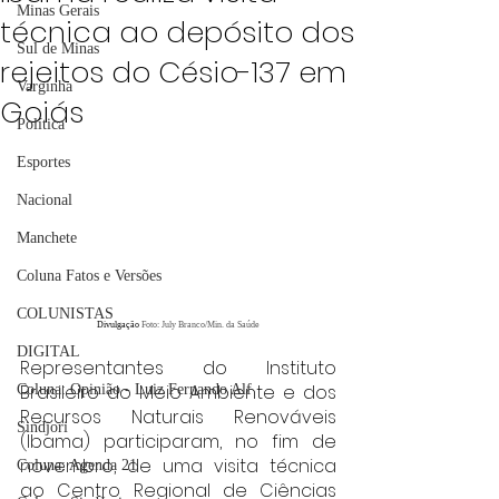
Minas Gerais
técnica ao depósito dos
Sul de Minas
rejeitos do Césio-137 em
Varginha
Goiás
Política
Esportes
Nacional
Manchete
Coluna Fatos e Versões
COLUNISTAS
Divulgação 
Foto: July Branco/Min. da Saúde
DIGITAL
Representantes do Instituto 
Brasileiro do Meio Ambiente e dos 
Coluna: Opinião - Luiz Fernando Alf
Recursos Naturais Renováveis 
Sindjori
(Ibama) participaram, no fim de 
novembro, de uma visita técnica 
Coluna: Agenda 21
ao Centro Regional de Ciências 