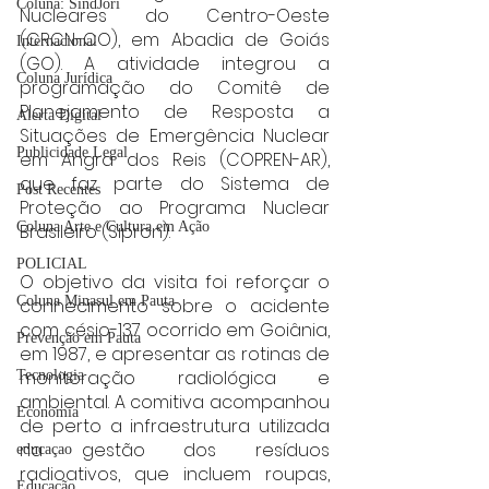
Coluna: SindJori
Nucleares do Centro-Oeste 
(CRCN-CO), em Abadia de Goiás 
Internacional
(GO). A atividade integrou a 
Coluna Jurídica
programação do Comitê de 
Planejamento de Resposta a 
Alerta Digital
Situações de Emergência Nuclear 
Publicidade Legal
em Angra dos Reis (COPREN-AR), 
que faz parte do Sistema de 
Post Recentes
Proteção ao Programa Nuclear 
Coluna Arte e Cultura em Ação
Brasileiro (Sipron).
POLICIAL
O objetivo da visita foi reforçar o 
Coluna Minasul em Pauta
conhecimento sobre o acidente 
com césio-137 ocorrido em Goiânia, 
Prevenção em Pauta
em 1987, e apresentar as rotinas de 
monitoração radiológica e 
Tecnologia
ambiental. A comitiva acompanhou 
Economia
de perto a infraestrutura utilizada 
na gestão dos resíduos 
educaçao
radioativos, que incluem roupas, 
Educação