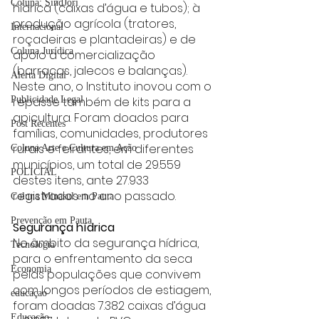
Coluna: SindJori
hídrica (caixas d’água e tubos); à 
produção agrícola (tratores, 
Internacional
roçadeiras e plantadeiras) e de 
Coluna Jurídica
apoio à comercialização 
(barracas, jalecos e balanças).  
Alerta Digital
Neste ano, o Instituto inovou com o 
repasse também de kits para a 
Publicidade Legal
apicultura. Foram doados para 
Post Recentes
famílias, comunidades, produtores 
rurais e feirantes, em diferentes 
Coluna Arte e Cultura em Ação
municípios, um total de 29.559 
POLICIAL
destes itens, ante 27.933 
registrados no ano passado.
Coluna Minasul em Pauta
Prevenção em Pauta
Segurança hídrica  
No âmbito da segurança hídrica, 
Tecnologia
para o enfrentamento da seca 
Economia
pelas populações que convivem 
com longos períodos de estiagem, 
educaçao
foram doadas 7.382 caixas d’água 
Educação