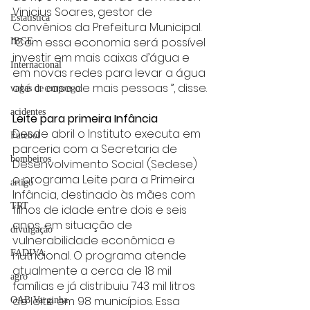
Vinicius Soares, gestor de 
Estatística
Convênios da Prefeitura Municipal. 
“Com essa economia será possível 
IBGE
investir em mais caixas d’água e 
Internacional
em novas redes para levar a água 
até a casa de mais pessoas ”, disse.
vagas de emprego
acidentes
Leite para primeira Infância
Desde abril o Instituto executa em 
Futebol
parceria com a Secretaria de 
bombeiros
Desenvolvimento Social (Sedese) 
o programa Leite para a Primeira 
artigo
Infância, destinado às mães com 
TRT
filhos de idade entre dois e seis 
anos, em situação de 
divulgação
vulnerabilidade econômica e 
nutricional. O programa atende 
FADIVA
atualmente a cerca de 18 mil 
agro
famílias e já distribuiu 743 mil litros 
de leite em 98 municípios. Essa 
OAB Varginha