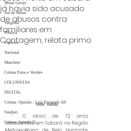
Minas Gerais
já havia sido acusado
Sul de Minas
de abusos contra
Varginha
familiares em
Política
Contagem, relata primo
Esportes
Nacional
Manchete
Coluna Fatos e Versões
COLUNISTAS
DIGITAL
Coluna: Opinião - Luiz Fernando Alf
fonte: itatiaia
Sindjori
	O idoso de 72 anos 
assassinado em Sabará, na Região 
Coluna: Agenda 21
Metropolitana de Belo Horizonte, 