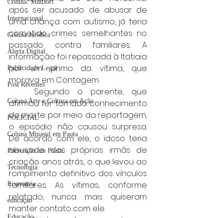
Coluna: SindJori
após ser acusado de abusar de 
Internacional
uma criança com autismo, já teria 
cometido crimes semelhantes no 
Coluna Jurídica
passado contra familiares. A 
Alerta Digital
informação foi repassada à Itatiaia 
por um primo da vítima, que 
Publicidade Legal
morava em Contagem.
Post Recentes
	Segundo o parente, que 
Coluna Arte e Cultura em Ação
afirmou ter tomado conhecimento 
da morte por meio da reportagem, 
POLICIAL
o episódio não causou surpresa. 
Coluna Minasul em Pauta
De acordo com ele, o idoso teria 
abusado das próprias irmãs de 
Prevenção em Pauta
criação anos atrás, o que levou ao 
Tecnologia
rompimento definitivo dos vínculos 
familiares. As vítimas, conforme 
Economia
relatado, nunca mais quiseram 
educaçao
manter contato com ele.
Educação