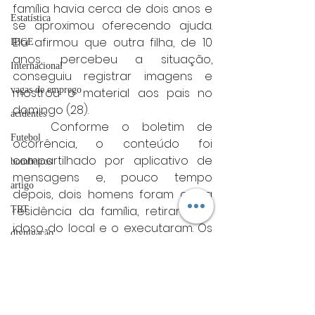
família havia cerca de dois anos e 
Estatística
se aproximou oferecendo ajuda. 
Ela afirmou que outra filha, de 10 
IBGE
anos, percebeu a situação, 
Internacional
conseguiu registrar imagens e 
vagas de emprego
mostrou o material aos pais no 
domingo (28).
acidentes
	Conforme o boletim de 
Futebol
ocorrência, o conteúdo foi 
compartilhado por aplicativo de 
bombeiros
mensagens e, pouco tempo 
artigo
depois, dois homens foram até a 
residência da família, retiraram o 
TRT
idoso do local e o executaram. Os 
divulgação
suspeitos já foram identificados, 
FADIVA
mas ainda não foram localizados.
	O caso segue sob 
agro
investigação da Polícia Civil.
OAB Varginha
Minas gerais