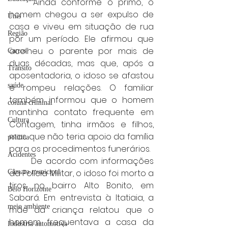
	Ainda conforme o primo, o 
homem chegou a ser expulso de 
Unis
casa e viveu em situação de rua 
Região
por um período. Ele afirmou que 
acolheu o parente por mais de 
Carros
duas décadas, mas que, após a 
Trânsito
aposentadoria, o idoso se afastou 
saúde
e rompeu relações. O familiar 
também informou que o homem 
coluna criminal
mantinha contato frequente em 
Cultura
Contagem, tinha irmãos e filhos, 
mas que não teria apoio da família 
politica
para os procedimentos funerários.
Acidentes
	De acordo com informações 
da Polícia Militar, o idoso foi morto a 
Câmara municipal
tiros no bairro Alto Bonito, em 
Belo Horizonte
Sabará. Em entrevista à Itatiaia, a 
meio ambiente
mãe da criança relatou que o 
homem frequentava a casa da 
Industria automotiva