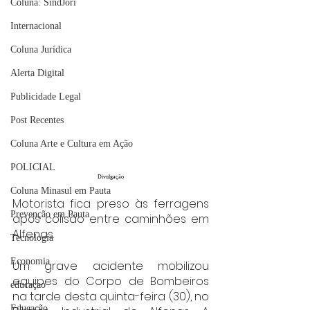
Coluna: SindJori
Internacional
Coluna Jurídica
Alerta Digital
Publicidade Legal
Post Recentes
Coluna Arte e Cultura em Ação
POLICIAL
Divulgação
Coluna Minasul em Pauta
Motorista fica preso às ferragens 
Prevenção em Pauta
após colisão entre caminhões em 
Alfenas.
Tecnologia
Economia
Um grave acidente mobilizou 
equipes do Corpo de Bombeiros 
educaçao
na tarde desta quinta-feira (30), no 
Educação