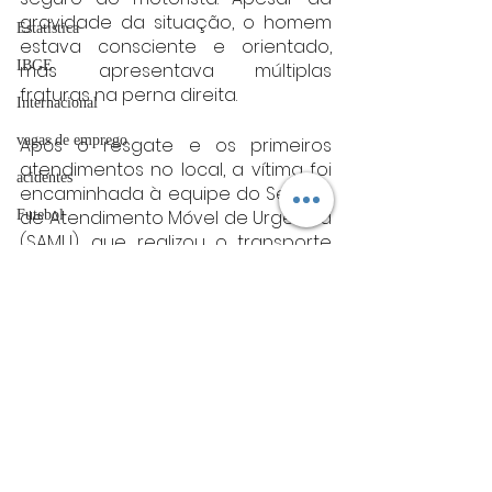
gravidade da situação, o homem 
Estatística
estava consciente e orientado, 
IBGE
mas apresentava múltiplas 
fraturas na perna direita.
Internacional
vagas de emprego
Após o resgate e os primeiros 
atendimentos no local, a vítima foi 
acidentes
encaminhada à equipe do Serviço 
de Atendimento Móvel de Urgência 
Futebol
(SAMU), que realizou o transporte 
bombeiros
até o Hospital Alzira Velano.
artigo
Fonte: CBMG
sul de minas
TRT
Sul de Minas
divulgação
FADIVA
agro
Posts Relacionados
Ver tudo
OAB Varginha