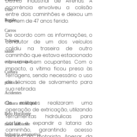
Distrito Industrial de Alfenas. A 
ocorrência envolveu a colisão 
Unis
entre dois caminhões e deixou um 
homem de 47 anos ferido.
Região
Carros
De acordo com as informações, o 
condutor de um dos veículos 
Trânsito
colidiu na traseira de outro 
saúde
caminhão que estava estacionado 
na via e sem ocupantes. Com o 
coluna criminal
impacto, a vítima ficou presa às 
Cultura
ferragens, sendo necessário o uso 
de técnicas de salvamento para 
politica
sua retirada.
Acidentes
Os militares realizaram uma 
Câmara municipal
operação de extricação, utilizando 
Belo Horizonte
ferramentas hidráulicas para 
cortar e expandir a lataria do 
meio ambiente
caminhão, garantindo acesso 
Industria automotiva
seguro ao motorista. Apesar da 