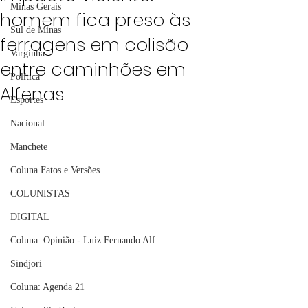
Minas Gerais
homem fica preso às
Sul de Minas
ferragens em colisão
Varginha
entre caminhões em
Política
Alfenas
Esportes
Nacional
Manchete
Coluna Fatos e Versões
COLUNISTAS
DIGITAL
Coluna: Opinião - Luiz Fernando Alf
Sindjori
Coluna: Agenda 21