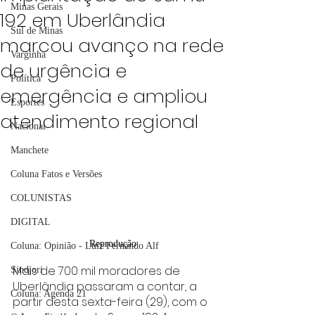
Minas Gerais
192 em Uberlândia
Sul de Minas
marcou avanço na rede
Varginha
de urgência e
Política
emergência e ampliou
Esportes
atendimento regional
Nacional
Manchete
Coluna Fatos e Versões
COLUNISTAS
DIGITAL
Reprodução
Coluna: Opinião - Luiz Fernando Alf
Mais de 700 mil moradores de 
Sindjori
Uberlândia passaram a contar, a 
Coluna: Agenda 21
partir desta sexta-feira (29), com o 