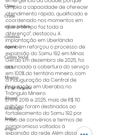
emergência da cidade, porque 
amplia a capacidade de oferecer 
Clima
atendimento rápido, qualificado e 
Crime
coordenado nos momentos em 
que o tempo faz toda a 
coluna juridica
diferença”, destacou. A 
colunista
implantação em Uberlândia 
também reforçou o processo de 
esporte
expansão do Samu 192 em Minas 
Coluna Social
Gerais. Em dezembro de 2025, foi 
anunciada a cobertura do serviço 
OAB
em 100% do território mineiro, com 
Mistério
a inauguração da Central de 
Regulação em Uberaba, no 
ET de Varginha
Triângulo Mineiro.
Abrasel
Entre 2019 e 2025, mais de R$ 110 
milhões foram destinados ao 
tecnologia
fortalecimento do Samu 192 por 
meio de convênios e termos de 
Justiça
compromisso voltados à 
artigos
expansão da rede. Além disso, 