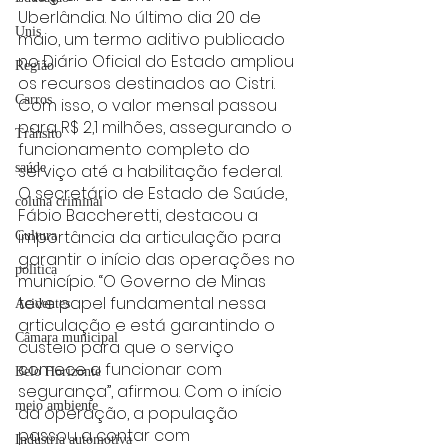
Uberlândia. No último dia 20 de 
Unis
maio, um termo aditivo publicado 
no Diário Oficial do Estado ampliou 
Região
os recursos destinados ao Cistri. 
Carros
Com isso, o valor mensal passou 
para R$ 2,1 milhões, assegurando o 
Trânsito
funcionamento completo do 
serviço até a habilitação federal.
saúde
O secretário de Estado de Saúde, 
coluna criminal
Fábio Baccheretti, destacou a 
importância da articulação para 
Cultura
garantir o início das operações no 
politica
município. “O Governo de Minas 
teve papel fundamental nessa 
Acidentes
articulação e está garantindo o 
Câmara municipal
custeio para que o serviço 
comece a funcionar com 
Belo Horizonte
segurança”, afirmou. Com o início 
meio ambiente
da operação, a população 
passou a contar com 
Industria automotiva