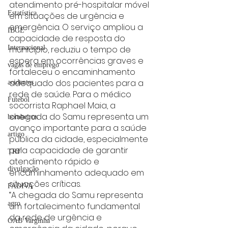
atendimento pré-hospitalar móvel 
Estatística
em situações de urgência e 
emergência. O serviço ampliou a 
IBGE
capacidade de resposta do 
município, reduziu o tempo de 
Internacional
espera em ocorrências graves e 
vagas de emprego
fortaleceu o encaminhamento 
adequado dos pacientes para a 
acidentes
rede de saúde. Para o médico 
Futebol
socorrista Raphael Maia, a 
chegada do Samu representa um 
bombeiros
avanço importante para a saúde 
artigo
pública da cidade, especialmente 
pela capacidade de garantir 
TRT
atendimento rápido e 
divulgação
encaminhamento adequado em 
situações críticas.
FADIVA
“A chegada do Samu representa 
agro
um fortalecimento fundamental 
da rede de urgência e 
OAB Varginha