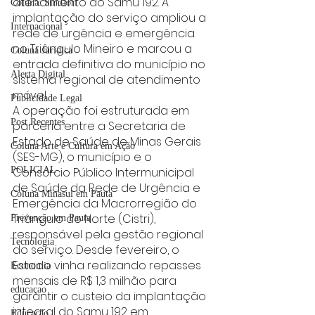
atendimento do Samu 192. A 
Coluna: SindJori
implantação do serviço ampliou a 
Internacional
rede de urgência e emergência 
no Triângulo Mineiro e marcou a 
Coluna Jurídica
entrada definitiva do município no 
Alerta Digital
sistema regional de atendimento 
móvel.
Publicidade Legal
A operação foi estruturada em 
Post Recentes
parceria entre a Secretaria de 
Estado de Saúde de Minas Gerais 
Coluna Arte e Cultura em Ação
(SES-MG), o município e o 
Consórcio Público Intermunicipal 
POLICIAL
de Saúde da Rede de Urgência e 
Coluna Minasul em Pauta
Emergência da Macrorregião do 
Triângulo do Norte (Cistri), 
Prevenção em Pauta
responsável pela gestão regional 
Tecnologia
do serviço. Desde fevereiro, o 
Estado vinha realizando repasses 
Economia
mensais de R$ 1,3 milhão para 
educaçao
garantir o custeio da implantação 
integral do Samu 192 em 
Educação