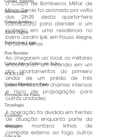
Coluna: SindJori
O Corpo de Bombeiros Militar de 
Minas Gerais foi acionado por volta 
Internacional
das 21h35 desta quarta-feira 
Coluna Jurídica
(03/06/2026) para atender a um 
incêndio em uma residência no 
Alerta Digital
bairro Jardim Ipê, em Pouso Alegre, 
Publicidade Legal
no Sul de Minas.
Post Recentes
Ao chegarem ao local, os militares 
Coluna Arte e Cultura em Ação
encontraram um incêndio em um 
dos apartamentos do primeiro 
POLICIAL
andar de um prédio de três 
pavimentos, com chamas intensas 
Coluna Minasul em Pauta
e risco de propagação para 
Prevenção em Pauta
outras unidades.
Tecnologia
A operação foi dividida em frentes 
Economia
de atuação: enquanto parte da 
equipe montava linhas de 
educaçao
combate externo ao fogo, outros 
Educação