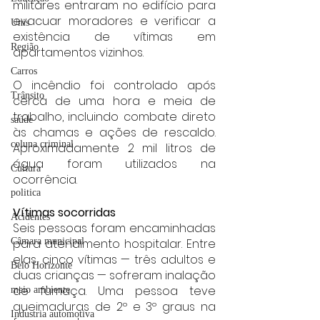
militares entraram no edifício para 
evacuar moradores e verificar a 
Unis
existência de vítimas em 
Região
apartamentos vizinhos.
Carros
O incêndio foi controlado após 
Trânsito
cerca de uma hora e meia de 
trabalho, incluindo combate direto 
saúde
às chamas e ações de rescaldo. 
coluna criminal
Aproximadamente 2 mil litros de 
água foram utilizados na 
Cultura
ocorrência.
politica
Vítimas socorridas
Acidentes
Seis pessoas foram encaminhadas 
Câmara municipal
para atendimento hospitalar. Entre 
elas, cinco vítimas — três adultos e 
Belo Horizonte
duas crianças — sofreram inalação 
de fumaça. Uma pessoa teve 
meio ambiente
queimaduras de 2º e 3º graus na 
Industria automotiva