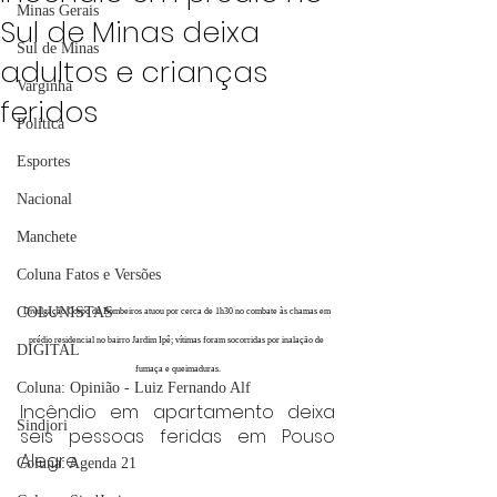
Minas Gerais
Sul de Minas deixa
Sul de Minas
adultos e crianças
Varginha
feridos
Política
Esportes
Nacional
Manchete
Coluna Fatos e Versões
COLUNISTAS
Divulgação/Corpo de Bombeiros atuou por cerca de 1h30 no combate às chamas em 
prédio residencial no bairro Jardim Ipê; vítimas foram socorridas por inalação de 
DIGITAL
fumaça e queimaduras.
Coluna: Opinião - Luiz Fernando Alf
Incêndio em apartamento deixa 
Sindjori
seis pessoas feridas em Pouso 
Alegre
Coluna: Agenda 21