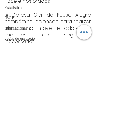
face e nos braços.
Estatística
A Defesa Civil de Pouso Alegre 
IBGE
também foi acionada para realizar 
vistoria no imóvel e adotar as 
Internacional
medidas de segurança 
vagas de emprego
necessárias.
acidentes
Fonte:  CBMG
sul de minas
Futebol
Sul de Minas
bombeiros
artigo
TRT
Posts Relacionados
Ver tudo
divulgação
FADIVA
agro
OAB Varginha