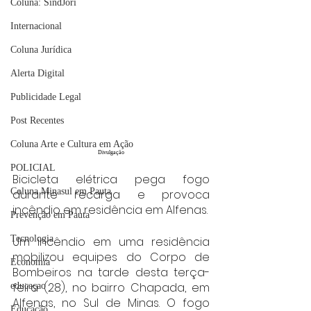
Coluna: SindJori
Internacional
Coluna Jurídica
Alerta Digital
Publicidade Legal
Post Recentes
Coluna Arte e Cultura em Ação
Divulgação
POLICIAL
Bicicleta elétrica pega fogo 
Coluna Minasul em Pauta
durante recarga e provoca 
incêndio em residência em Alfenas.
Prevenção em Pauta
Tecnologia
Um incêndio em uma residência 
mobilizou equipes do Corpo de 
Economia
Bombeiros na tarde desta terça-
feira (28), no bairro Chapada, em 
educaçao
Alfenas, no Sul de Minas. O fogo 
Educação