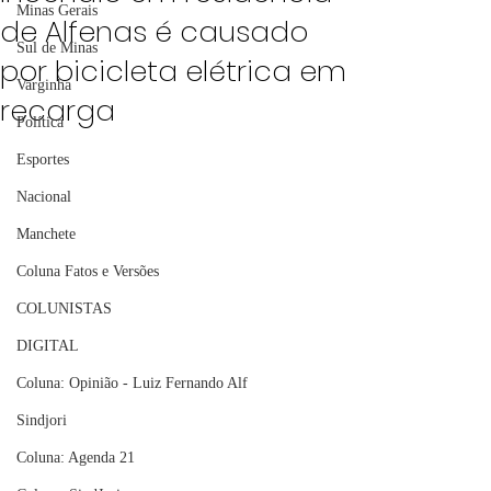
Minas Gerais
de Alfenas é causado
Sul de Minas
por bicicleta elétrica em
Varginha
recarga
Política
Esportes
Nacional
Manchete
Coluna Fatos e Versões
COLUNISTAS
DIGITAL
Coluna: Opinião - Luiz Fernando Alf
Sindjori
Coluna: Agenda 21