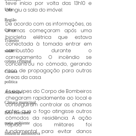
teve início por volta das 13h10 e 
atingiu a sala do imóvel.
Unis
Região
De acordo com as informações, as 
chamas começaram após uma 
Carros
bicicleta elétrica que estava 
Trânsito
conectada à tomada entrar em 
combustão durante o 
saúde
carregamento. O incêndio se 
coluna criminal
concentrou no cômodo, gerando 
risco de propagação para outras 
Cultura
áreas da casa.
politica
As equipes do Corpo de Bombeiros 
Acidentes
chegaram rapidamente ao local e 
Câmara municipal
conseguiram controlar as chamas 
antes que o fogo atingisse outros 
Belo Horizonte
cômodos da residência. A ação 
meio ambiente
rápida dos militares foi 
fundamental para evitar danos 
Industria automotiva