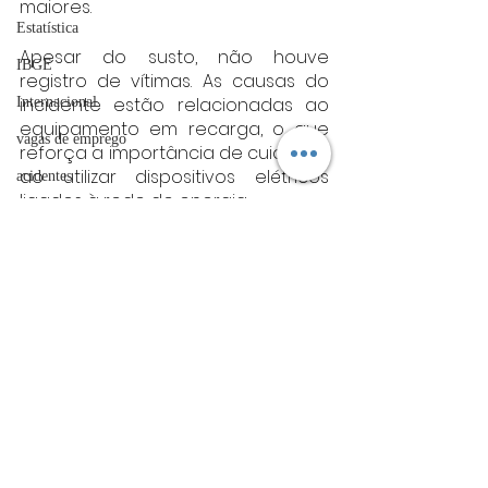
maiores.
Estatística
Apesar do susto, não houve 
IBGE
registro de vítimas. As causas do 
incidente estão relacionadas ao 
Internacional
equipamento em recarga, o que 
vagas de emprego
reforça a importância de cuidados 
ao utilizar dispositivos elétricos 
acidentes
ligados à rede de energia.
Futebol
Fonte: CBMG
bombeiros
sul de minas
Sul de Minas
artigo
TRT
divulgação
FADIVA
Posts Relacionados
Ver tudo
agro
OAB Varginha