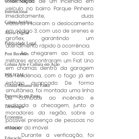
informação de um incêndio em 
Coluna: SindJori
veículo no bairro Parque Pinheiro. 
Internacional
Imediatamente, duas 
Coluna Jurídica
viaturas iniciaram o deslocamento 
em código 3, com uso de sirenes e 
Alerta Digital
giroflex, garantindo um 
Publicidade Legal
atendimento rápido à ocorrência.
	Ao chegarem ao local, os 
Post Recentes
militares encontraram um Fiat Uno 
Coluna Arte e Cultura em Ação
em chamas dentro da garagem 
da residência, com o fogo já em 
POLICIAL
estágio avançado. De forma 
Coluna Minasul em Pauta
simultânea, foi montada uma linha 
Prevenção em Pauta
de combate ao incêndio e 
realizada a checagem, junto a 
Tecnologia
moradores da região, sobre a 
Economia
possível presença de pessoas no 
interior do imóvel.
educaçao
	Durante a verificação, foi 
Educação