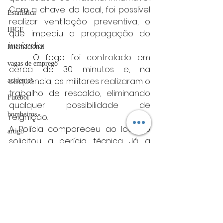
Com a chave do local, foi possível 
Estatística
realizar ventilação preventiva, o 
IBGE
que impediu a propagação do 
incêndio.
Internacional
	O fogo foi controlado em 
vagas de emprego
cerca de 30 minutos e, na 
sequência, os militares realizaram o 
acidentes
trabalho de rescaldo, eliminando 
Futebol
qualquer possibilidade de 
bombeiros
reignição.
A Polícia compareceu ao local e 
artigo
solicitou a perícia técnica. Já a 
TRT
Defesa Civil Municipal foi acionada 
para avaliar as condições 
divulgação
estruturais do imóvel atingido.
FADIVA
divulgação
agro
divulgação
OAB Varginha