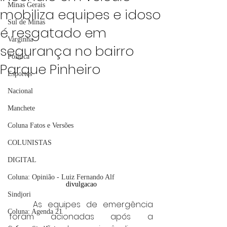
Minas Gerais
mobiliza equipes e idoso
Sul de Minas
é resgatado em
Varginha
segurança no bairro
Política
Parque Pinheiro
Esportes
Nacional
Manchete
Coluna Fatos e Versões
COLUNISTAS
DIGITAL
Coluna: Opinião - Luiz Fernando Alf
divulgacao
Sindjori
	As equipes de emergência 
Coluna: Agenda 21
foram acionadas após a 