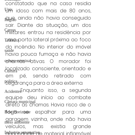
constatado que na casa residia 
Unis
um idoso com mais de 80 anos, 
que ainda não havia conseguido 
Região
sair. Diante da situação, um dos 
Carros
militares entrou na residência por 
uma porta lateral próxima ao foco 
Trânsito
do incêndio. No interior do imóvel 
saúde
havia pouca fumaça e não havia 
chamas ativas. O morador foi 
coluna criminal
localizado consciente, orientado e 
Cultura
em pé, sendo retirado com 
politica
segurança para a área externa.
	Enquanto isso, a segunda 
Acidentes
equipe deu início ao combate 
Câmara municipal
direto às chamas. Havia risco de o 
fogo se espalhar para uma 
Belo Horizonte
garagem vizinha, onde não havia 
meio ambiente
veículos, mas existia grande 
Industria automotiva
quantidade de material inflamável. 