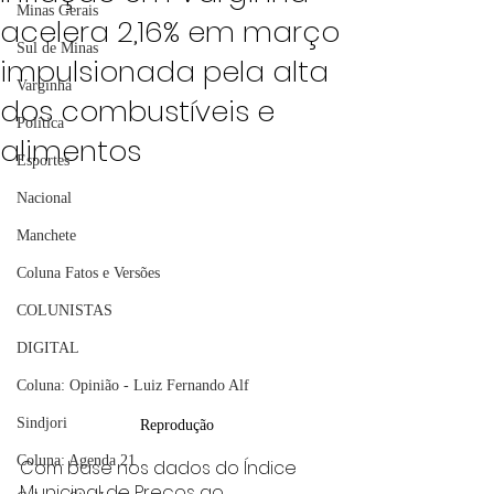
Minas Gerais
acelera 2,16% em março
Sul de Minas
impulsionada pela alta
Varginha
dos combustíveis e
Política
alimentos
Esportes
Nacional
Manchete
Coluna Fatos e Versões
COLUNISTAS
DIGITAL
Coluna: Opinião - Luiz Fernando Alf
Sindjori
Reprodução
Coluna: Agenda 21
Com base nos dados do Índice 
Municipal de Preços ao 