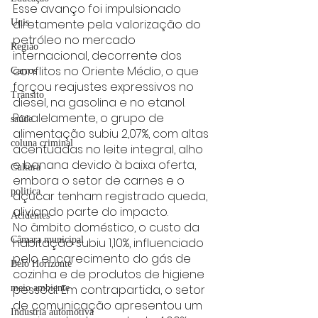
Esse avanço foi impulsionado 
diretamente pela valorização do 
Unis
petróleo no mercado 
Região
internacional, decorrente dos 
conflitos no Oriente Médio, o que 
Carros
forçou reajustes expressivos no 
Trânsito
diesel, na gasolina e no etanol. 
Paralelamente, o grupo de 
saúde
alimentação subiu 2,07%, com altas 
coluna criminal
acentuadas no leite integral, alho 
e banana devido à baixa oferta, 
Cultura
embora o setor de carnes e o 
politica
açúcar tenham registrado queda, 
aliviando parte do impacto.
Acidentes
No âmbito doméstico, o custo da 
Câmara municipal
habitação subiu 1,10%, influenciado 
pelo encarecimento do gás de 
Belo Horizonte
cozinha e de produtos de higiene 
pessoal. Em contrapartida, o setor 
meio ambiente
de comunicação apresentou um 
Industria automotiva