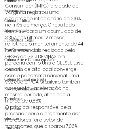
Coluna: SindJori
Consumidor (IMPC), a cidade de 
Internacional
Varginha registrou uma 
aceleração inflacionária de 2,16% 
Coluna Jurídica
no mês de março. O resultado 
contribui para um acumulado de 
Alerta Digital
3,35% nos últimos 12 meses, 
Publicidade Legal
refletindo o monitoramento de 44 
itens essenciais realizado pelo 
Post Recentes
GESEc do IFSULDEMINAS em 
Coluna Arte e Cultura em Ação
parceria com o Unis e GEESUL. Esse 
cenário de alta local converge 
POLICIAL
com o panorama nacional, uma 
Coluna Minasul em Pauta
vez que o IPCA brasileiro também 
apresentou aceleração no 
Prevenção em Pauta
mesmo período, atingindo a 
Tecnologia
marca de 0,88%.
O principal responsável pela 
Economia
pressão sobre o orçamento dos 
educaçao
moradores foi o setor de 
transportes, que disparou 7,06%. 
Educação