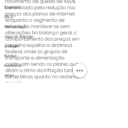
movimento de queda de 4,60%, 
beneficiado pela redução nos 
Estatística
preços dos planos de internet, 
IBGE
enquanto o segmento de 
educação manteve-se sem 
Internacional
alterações. No balanço geral, o 
vagas de emprego
comportamento dos preços em 
Varginha espelha a dinâmica 
acidentes
federal, onde os grupos de 
Futebol
transporte e alimentação 
continuam sendo os pilares que 
bombeiros
ditam o ritmo da inflação tanto no 
artigo
Sul de Minas quanto no restante 
do país.
TRT
Fonte: Unis
divulgação
varginha
Politica
estatística
Política
FADIVA
Varginha
agro
Estatística
OAB Varginha