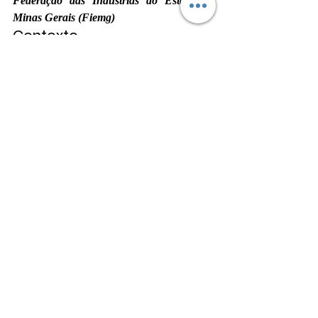
Federação das Indústrias do Estado de 
Minas Gerais (Fiemg)
Contexto
Belo Horizonte
 foi escolhida como sede da 
InfraBusiness Expo
 por sua posição 
estratégica no centro de decisões e 
investimentos em infraestrutura no Brasil. 
Minas Gerais
 projeta cerca de 
R$ 513 
bilhões
 em empreendimentos logísticos até 
2029, sendo mais de 
480 obras 
estruturantes
 em rodovias, ferrovias e 
energia, com foco nos ciclos 
2025–2027
.
Como capital do estado, 
BH
 concentra 
grandes empresas, centros de decisão, 
infraestrutura de eventos e um ambiente de 
negócios conectado à inovação, tornando-se 
o território natural para sediar um encontro 
nacional sobre o futuro da infraestrutura.
Mais informações e 