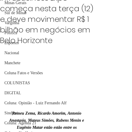
Minas Gerais
começa nesta terça (12)
Sul de Minas
e deve movimentar R$ 1
Varginha
bilhão em negócios em
Política
Belo Horizonte
Esportes
Nacional
Manchete
Coluna Fatos e Versões
COLUNISTAS
DIGITAL
Coluna: Opinião - Luiz Fernando Alf
Sindjori
Romeu Zema, Ricardo Amorim, Antonio 
Anastasia, Mateus Simões, Rubens Menin e 
Coluna: Agenda 21
Eugênio Matar estão estão entre os 