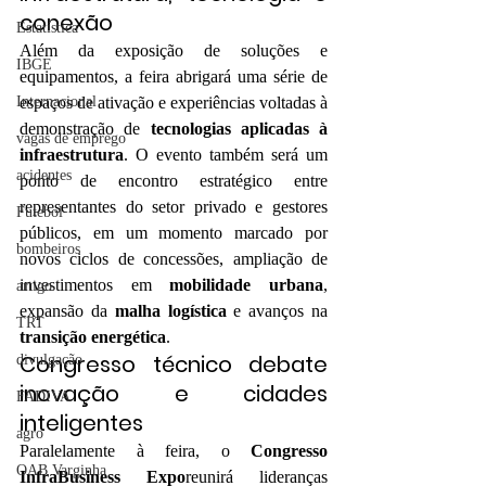
conexão
Estatística
Além da exposição de soluções e 
IBGE
equipamentos, a feira abrigará uma série de 
Internacional
espaços de ativação e experiências voltadas à 
demonstração de 
tecnologias aplicadas à 
vagas de emprego
infraestrutura
. O evento também será um 
acidentes
ponto de encontro estratégico entre 
representantes do setor privado e gestores 
Futebol
públicos, em um momento marcado por 
bombeiros
novos ciclos de concessões, ampliação de 
investimentos em 
mobilidade urbana
, 
artigo
expansão da 
malha logística
 e avanços na 
TRT
transição energética
.
Congresso técnico debate 
divulgação
inovação e cidades 
FADIVA
inteligentes
agro
Paralelamente à feira, o 
Congresso 
OAB Varginha
InfraBusiness Expo
reunirá lideranças 