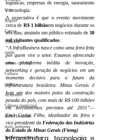
logísticas, empresas de energia, saneamento 
Unis
e tecnologia.
A expectativa é que o evento movimente 
Região
cerca de 
R$ 1 bilhão
em negócios durante os 
Carros
três dias, atraindo um público estimado de 
30 
mil visitantes qualificados
.
Trânsito
“A InfraBusiness nasce como uma feira feita 
saúde
por quem vive o setor. Estamos oferecendo 
uma plataforma inédita de inovação, 
coluna criminal
networking e geração de negócios em um 
Cultura
momento decisivo para o futuro da 
politica
infraestrutura brasileira. Minas Gerais é 
hoje um dos maiores polos da construção 
Acidentes
pesada do país, com mais de R$ 100 bilhões 
Câmara municipal
em investimentos previstos até 2031”— 
Emir Cadar Filho, idealizador da feira e 
Belo Horizonte
vice-presidente da 
Federação das Indústrias 
meio ambiente
do Estado de Minas Gerais (Fiemg)
Infraestrutura, tecnologia e 
Industria automotiva