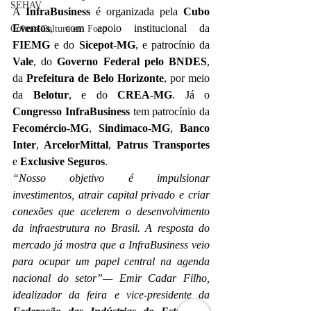
SEHAV
A 
InfraBusiness
 é organizada pela 
Cubo 
Eventos
, com apoio institucional da 
Coluna Cultura em Foco
FIEMG
 e do 
Sicepot-MG
, e patrocínio da 
Vale
, do 
Governo Federal pelo BNDES
, 
da 
Prefeitura de Belo Horizonte
, por meio 
da 
Belotur
, e do 
CREA-MG
. Já o 
Congresso InfraBusiness
 tem patrocínio da 
Fecomércio-MG
, 
Sindimaco-MG
, 
Banco 
Inter
, 
ArcelorMittal
, 
Patrus Transportes
e 
Exclusive Seguros
.
“Nosso objetivo é impulsionar 
investimentos, atrair capital privado e criar 
conexões que acelerem o desenvolvimento 
da infraestrutura no Brasil. A resposta do 
mercado já mostra que a InfraBusiness veio 
para ocupar um papel central na agenda 
nacional do setor”— Emir Cadar Filho, 
idealizador da feira e vice-presidente da 