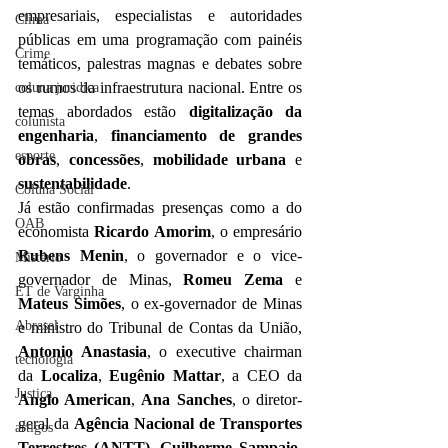
empresariais, especialistas e autoridades 
Clima
públicas em uma programação com painéis 
Crime
temáticos, palestras magnas e debates sobre 
os rumos da infraestrutura nacional. Entre os 
coluna juridica
temas abordados estão 
digitalização da 
colunista
engenharia
, 
financiamento de grandes 
esporte
obras
, 
concessões
, 
mobilidade urbana
 e 
sustentabilidade
.
Coluna Social
Já estão confirmadas presenças como a do 
OAB
economista 
Ricardo Amorim
, o empresário 
Rubens Menin
, o governador e o vice-
Mistério
governador de Minas, 
Romeu Zema
 e 
ET de Varginha
Mateus Simões
, o ex-governador de Minas 
Abrasel
e ministro do Tribunal de Contas da União, 
Antonio Anastasia
, o executive chairman 
tecnologia
da 
Localiza
, 
Eugênio Mattar
, a CEO da 
Justiça
Anglo American
, 
Ana Sanches
, o diretor-
geral da 
Agência Nacional de Transportes 
artigos
Terrestres (ANTT)
, 
Guilherme Sampaio
, 