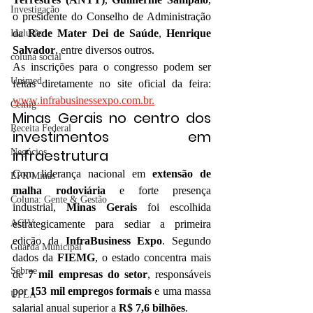
Investigação
o presidente do Conselho de Administração 
da 
Rede Mater Dei de Saúde
, 
Henrique 
Inclusão
Salvador
, entre diversos outros.
coluna social
As inscrições para o congresso podem ser 
Unimed
feitas diretamente no site oficial da feira: 
www.infrabusinessexpo.com.br
.
Cemig
Minas Gerais no centro dos 
Receita Federal
investimentos em 
infraestrutura
Negócios
Com liderança nacional em 
extensão de 
EPR Minas
malha rodoviária
 e forte presença 
Coluna: Gente & Gestão
industrial, 
Minas Gerais
 foi escolhida 
ACIV
estrategicamente para sediar a primeira 
edição da 
InfraBusiness Expo
. Segundo 
Guarda Municipal
dados da 
FIEMG
, o estado concentra mais 
Sebrae
de 
7 mil empresas do setor
, responsáveis 
por 
153 mil empregos formais
 e uma massa 
UFLA
salarial anual superior a 
R$ 7,6 bilhões
.