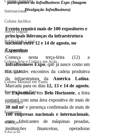
Coluna: SindJori
participantes da InfraBusiness Expo (Imagem 
Divulgação InfraBusiness)
Internacional
Coluna Jurídica
Evento reunirá mais de 100 expositores e 
Alerta Digital
principais lideranças da infraestrutura 
Publicidade Legal
nacional entre 12 e 14 de agosto, no 
Expominas
Post Recentes
Começa nesta terça-feira (12) a 
Coluna Arte e Cultura em Ação
InfraBusiness Expo
, que já nasce como um 
dos grandes encontros da cadeia produtiva 
POLICIAL
da infraestrutura da 
América Latina
. 
Coluna Minasul em Pauta
Marcada para os dias 
12, 13 e 14 de agosto
, 
Prevenção em Pauta
no 
Expominas
, em 
Belo Horizonte
, a feira 
contará com uma área expositiva de mais de 
Tecnologia
30 mil m²
 e presença confirmada de mais de 
Economia
100 empresas nacionais e internacionais
, 
entre fabricantes de máquinas pesadas, 
educaçao
instituições financeiras, operadoras 
Educação