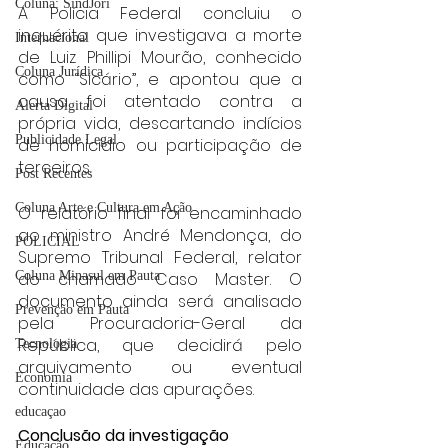
Coluna: SindJori
A Polícia Federal concluiu o 
inquérito que investigava a morte 
Internacional
de Luiz Phillipi Mourão, conhecido 
Coluna Jurídica
como “Sicário”, e apontou que a 
causa foi atentado contra a 
Alerta Digital
própria vida, descartando indícios 
Publicidade Legal
de homicídio ou participação de 
terceiros.
Post Recentes
Coluna Arte e Cultura em Ação
O relatório final foi encaminhado 
ao ministro André Mendonça, do 
POLICIAL
Supremo Tribunal Federal, relator 
do chamado Caso Master. O 
Coluna Minasul em Pauta
documento ainda será analisado 
Prevenção em Pauta
pela Procuradoria-Geral da 
República, que decidirá pelo 
Tecnologia
arquivamento ou eventual 
Economia
continuidade das apurações.
educaçao
Conclusão da investigação
Educação