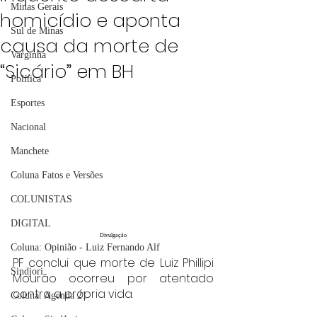
Minas Gerais
homicídio e aponta
Sul de Minas
causa da morte de
Varginha
“Sicário” em BH
Política
Esportes
Nacional
Manchete
Coluna Fatos e Versões
COLUNISTAS
DIGITAL
Divulgação
Coluna: Opinião - Luiz Fernando Alf
PF conclui que morte de Luiz Phillipi 
Sindjori
Mourão ocorreu por atentado 
contra a própria vida.
Coluna: Agenda 21