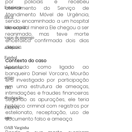
por policiais e recebeu 
atendimento do Serviço de 
Estatística
Atendimento Móvel de Urgência, 
IBGE
sendo encaminhado a um hospital 
da capital mineira. Ele chegou a ser 
Internacional
reanimado, mas teve morte 
vagas de emprego
encefálica confirmada dois dias 
depois.
acidentes
Futebol
Contexto do caso
Apontado como ligado ao 
bombeiros
banqueiro Daniel Vorcaro, Mourão 
artigo
era investigado por participação 
em uma estrutura de ameaças, 
TRT
intimidações e fraudes financeiras. 
divulgação
Segundo as apurações, ele teria 
histórico criminal com registros por 
FADIVA
estelionato, receptação, uso de 
documento falso e ameaça.
agro
OAB Varginha