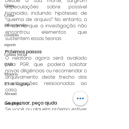
Desde a sua morte, surgiram 
especulações sobre possível 
Clima
homicídio, incluindo hipóteses de 
Crime
“queima de arquivo”. No entanto, a 
PF afirma que a investigação não 
coluna juridica
encontrou elementos que 
colunista
sustentem essas teorias.
esporte
Próximos passos
Coluna Social
O relatório agora será avaliado 
pela PGR, que poderá solicitar 
OAB
novas diligências ou recomendar o 
Mistério
arquivamento deste trecho das 
investigações relacionadas ao 
ET de Varginha
caso.
Abrasel
Se precisar, peça ajuda
tecnologia
Se você ou alguém próximo estiver 
Justiça
enfrentando pensamentos difíceis, 
é importante buscar apoio. O 
artigos
Centro de Valorização da 