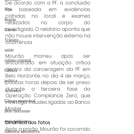
De acordo com a PF, a conclusão 
foi baseada em evidências 
Unis
colhidas no local e exames 
Região
realizados no corpo do 
investigado. O relatório aponta que 
Carros
não houve intervenção externa na 
Trânsito
ocorrência.
saúde
Mourão morreu após ser 
coluna criminal
encontrado em situação crítica 
dentro da carceragem da PF em 
Cultura
Belo Horizonte, no dia 4 de março, 
politica
poucas horas depois de ser preso 
durante a terceira fase da 
Acidentes
Operação Compliance Zero, que 
investiga fraudes ligadas ao Banco 
Câmara municipal
Master.
Belo Horizonte
Dinâmica dos fatos
meio ambiente
Após a prisão, Mourão foi socorrido 
Industria automotiva