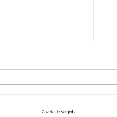
Prefeitura de Varginha
Var
formaliza repasses de R$
de
9,7 milhões para
com
Gazeta de Varginha
Organizações da
red