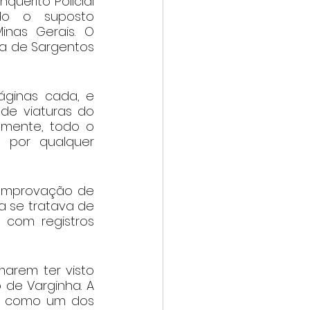
quérito Policial 
do o suposto 
nas Gerais. O 
a de Sargentos 
ginas cada, e 
de viaturas do 
lmente, todo o 
 por qualquer 
omprovação de 
a se tratava de 
 com registros 
arem ter visto 
de Varginha. A 
o como um dos 