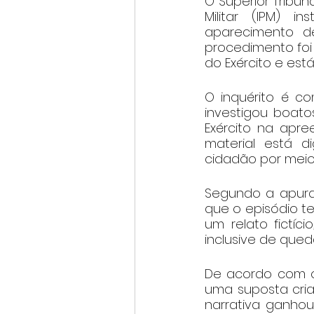
O Superior Tribunal
Militar (IPM) 
aparecimento de
procedimento foi
do Exército e est
O inquérito é c
investigou boato
Exército na apre
material está d
cidadão por meio d
Segundo a apura
que o episódio te
um relato fictíc
inclusive de qued
De acordo com os
uma suposta cria
narrativa ganho