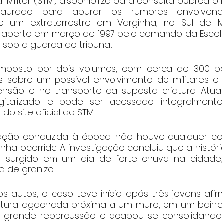
 Militar (STM) disponibiliza para consulta pública o In
instaurado para apurar os rumores envolven
 um extraterrestre em Varginha, no Sul de Mi
 aberto em março de 1997 pelo comando da Escol
á sob a guarda do tribunal.
omposto por dois volumes, com cerca de 300 pá
s sobre um possível envolvimento de militares e 
ensão e no transporte da suposta criatura. Atua
igitalizado e pode ser acessado integralmente
o site oficial do STM.
ção conduzida à época, não houve qualquer c
nha ocorrido. A investigação concluiu que a históri
io, surgido em um dia de forte chuva na cidade,
a de granizo.
 autos, o caso teve início após três jovens afirm
tura agachada próxima a um muro, em um bairro 
u grande repercussão e acabou se consolidand