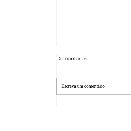
Comentários
Escreva um comentário
Serviços de manutenção
viária são realizados nos
bairros Jardim Petrópolis e
Catanduvas, em Varginha