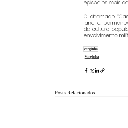
episódios mais co
O chamado “Caso
janeiro, perman
da cultura popula
envolvimento mili
varginha
Varginha
Posts Relacionados