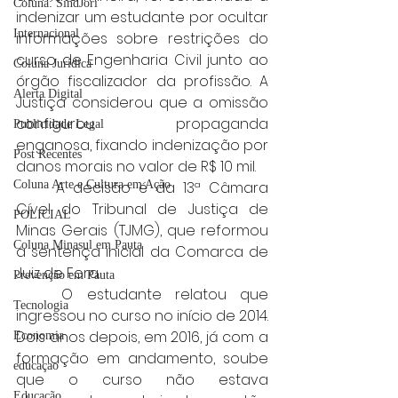
Coluna: SindJori
indenizar um estudante por ocultar 
Internacional
informações sobre restrições do 
curso de Engenharia Civil junto ao 
Coluna Jurídica
órgão fiscalizador da profissão. A 
Alerta Digital
Justiça considerou que a omissão 
configurou propaganda 
Publicidade Legal
enganosa, fixando indenização por 
Post Recentes
danos morais no valor de R$ 10 mil.
Coluna Arte e Cultura em Ação
	A decisão é da 13ª Câmara 
Cível do Tribunal de Justiça de 
POLICIAL
Minas Gerais (TJMG), que reformou 
Coluna Minasul em Pauta
a sentença inicial da Comarca de 
Juiz de Fora.
Prevenção em Pauta
	O estudante relatou que 
Tecnologia
ingressou no curso no início de 2014. 
Dois anos depois, em 2016, já com a 
Economia
formação em andamento, soube 
educaçao
que o curso não estava 
Educação