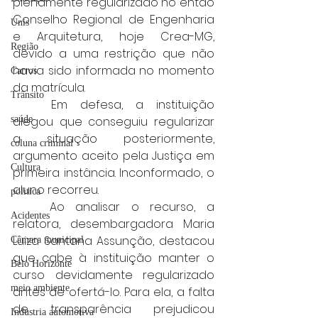
plenamente regularizado no então 
Conselho Regional de Engenharia 
Unis
e Arquitetura, hoje Crea-MG, 
Região
devido a uma restrição que não 
havia sido informada no momento 
Carros
da matrícula.
Trânsito
	Em defesa, a instituição 
saúde
alegou que conseguiu regularizar 
a situação posteriormente, 
coluna criminal
argumento aceito pela Justiça em 
Cultura
primeira instância. Inconformado, o 
aluno recorreu.
politica
	Ao analisar o recurso, a 
Acidentes
relatora, desembargadora Maria 
Luiza Santana Assunção, destacou 
Câmara municipal
que cabe à instituição manter o 
Belo Horizonte
curso devidamente regularizado 
meio ambiente
antes de ofertá-lo. Para ela, a falta 
de transparência prejudicou 
Industria automotiva