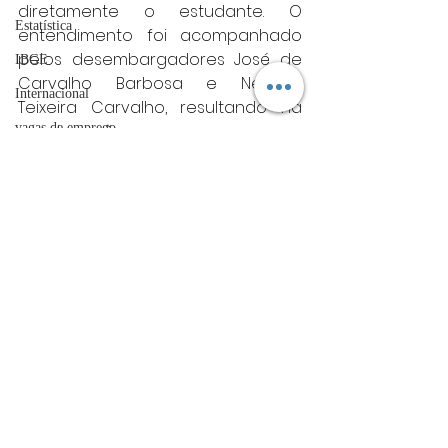
diretamente o estudante. O 
Estatística
entendimento foi acompanhado 
pelos desembargadores José de 
IBGE
Carvalho Barbosa e Newton 
Internacional
Teixeira Carvalho, resultando na 
vagas de emprego
condenação.
Minas gerais
acidentes
Minas Gerais
Futebol
bombeiros
artigo
Posts Relacionados
Ver tudo
TRT
divulgação
FADIVA
agro
OAB Varginha