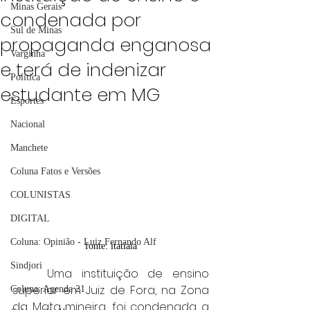
Minas Gerais
condenada por
Sul de Minas
propaganda enganosa
Varginha
e terá de indenizar
Política
estudante em MG
Esportes
Nacional
Manchete
Coluna Fatos e Versões
COLUNISTAS
DIGITAL
Coluna: Opinião - Luiz Fernando Alf
fonte: itatiaia
Sindjori
	Uma instituição de ensino 
superior em Juiz de Fora, na Zona 
Coluna: Agenda 21
da Mata mineira, foi condenada a 