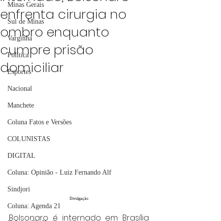
Minas Gerais
enfrenta cirurgia no
Sul de Minas
ombro enquanto
Varginha
cumpre prisão
Política
domiciliar
Esportes
Nacional
Manchete
Coluna Fatos e Versões
COLUNISTAS
DIGITAL
Coluna: Opinião - Luiz Fernando Alf
Sindjori
Divulgação
Coluna: Agenda 21
Bolsonaro é internado em Brasília 