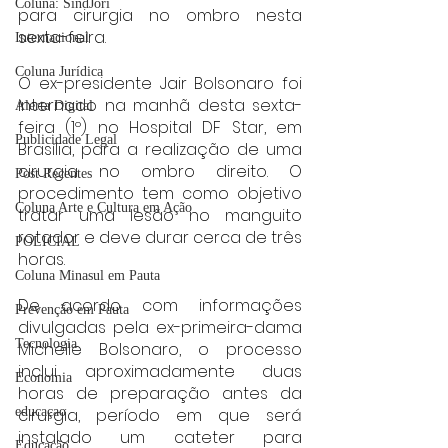
Coluna: SindJori
para cirurgia no ombro nesta 
sexta-feira.
Internacional
Coluna Jurídica
O ex-presidente Jair Bolsonaro foi 
internado na manhã desta sexta-
Alerta Digital
feira (1º) no Hospital DF Star, em 
Publicidade Legal
Brasília, para a realização de uma 
cirurgia no ombro direito. O 
Post Recentes
procedimento tem como objetivo 
Coluna Arte e Cultura em Ação
tratar uma lesão no manguito 
rotador e deve durar cerca de três 
POLICIAL
horas.
Coluna Minasul em Pauta
De acordo com informações 
Prevenção em Pauta
divulgadas pela ex-primeira-dama 
Tecnologia
Michelle Bolsonaro, o processo 
inclui aproximadamente duas 
Economia
horas de preparação antes da 
educaçao
cirurgia, período em que será 
instalado um cateter para 
Educação