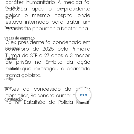
caráter humanitário. A medida foi 
Estatística
adotada após o ex-presidente 
deixar o mesmo hospital onde 
IBGE
estava internado para tratar um 
quadro de pneumonia bacteriana.
Internacional
vagas de emprego
O ex-presidente foi condenado em 
setembro de 2025 pela Primeira 
acidentes
Turma do STF a 27 anos e 3 meses 
Futebol
de prisão no âmbito da ação 
penal que investigou a chamada 
bombeiros
trama golpista.
artigo
Antes da concessão da prisão 
TRT
domiciliar, Bolsonaro cumpria pena 
divulgação
no 19º Batalhão da Polícia Militar, 
localizado no Complexo 
FADIVA
Penitenciário da Papuda, no Distrito 
agro
Federal, conhecido como 
“Papudinha”.
OAB Varginha