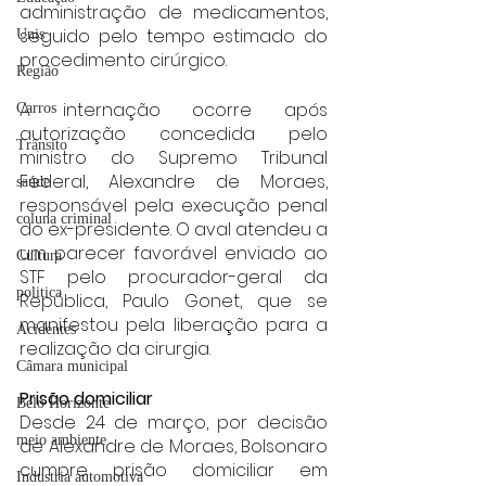
administração de medicamentos, 
seguido pelo tempo estimado do 
Unis
procedimento cirúrgico.
Região
A internação ocorre após 
Carros
autorização concedida pelo 
Trânsito
ministro do Supremo Tribunal 
Federal, Alexandre de Moraes, 
saúde
responsável pela execução penal 
coluna criminal
do ex-presidente. O aval atendeu a 
um parecer favorável enviado ao 
Cultura
STF pelo procurador-geral da 
politica
República, Paulo Gonet, que se 
manifestou pela liberação para a 
Acidentes
realização da cirurgia.
Câmara municipal
Prisão domiciliar
Belo Horizonte
Desde 24 de março, por decisão 
meio ambiente
de Alexandre de Moraes, Bolsonaro 
cumpre prisão domiciliar em 
Industria automotiva