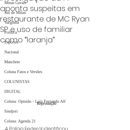
Minas Gerais
aponta suspeitas em
Sul de Minas
restaurante de MC Ryan
Varginha
SP e uso de familiar
Política
como “laranja”
Esportes
Nacional
Manchete
Coluna Fatos e Versões
COLUNISTAS
DIGITAL
Coluna: Opinião - Luiz Fernando Alf
Reprodução
Sindjori
Coluna: Agenda 21
A Polícia Federal identificou 