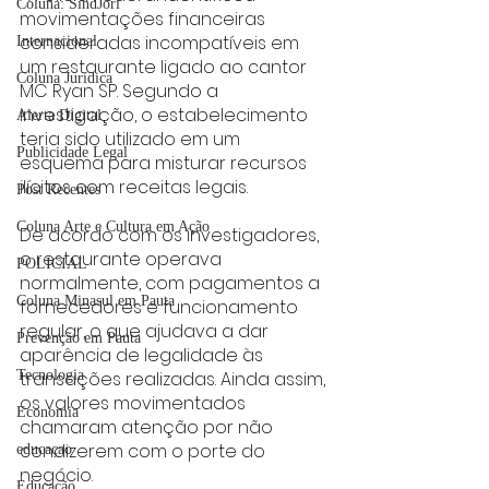
Coluna: SindJori
movimentações financeiras 
consideradas incompatíveis em 
Internacional
um restaurante ligado ao cantor 
Coluna Jurídica
MC Ryan SP. Segundo a 
investigação, o estabelecimento 
Alerta Digital
teria sido utilizado em um 
Publicidade Legal
esquema para misturar recursos 
ilícitos com receitas legais.
Post Recentes
Coluna Arte e Cultura em Ação
De acordo com os investigadores, 
o restaurante operava 
POLICIAL
normalmente, com pagamentos a 
Coluna Minasul em Pauta
fornecedores e funcionamento 
regular, o que ajudava a dar 
Prevenção em Pauta
aparência de legalidade às 
transações realizadas. Ainda assim, 
Tecnologia
os valores movimentados 
Economia
chamaram atenção por não 
condizerem com o porte do 
educaçao
negócio.
Educação