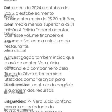
Entre abril de 2024 e outubro de 
Unis
2025, o estabelecimento 
Região
movimentou mais de R$ 30 milhões, 
com média mensal superior a R$ 1,4 
Carros
milhão. A Polícia Federal apontou 
Trânsito
que esse volume financeiro é 
incompatível com a estrutura do 
saúde
restaurante.
coluna criminal
A investigação também indica que 
Cultura
a avó do cantor, Vera Lúcia 
Santana, e o companheiro dela, 
politica
Tiago de Oliveira, teriam sido 
Acidentes
utilizados como “laranjas” para 
ocultar o real controle do negócio 
Câmara municipal
e a origem dos recursos.
Belo Horizonte
Segundo a PF, Vera Lúcia Santana 
meio ambiente
assumiu a sociedade do 
Industria automotiva