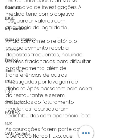
restaurante após o artista se 
tornar alvo de investigações. A 
Estatística
medida teria como objetivo 
IBGE
resguardar valores com 
aparência de legalidade.
Internacional
vagas de emprego
Ainda conforme o relatório, o 
estabelecimento recebia 
acidentes
depósitos frequentes, incluindo 
valores fracionados para dificultar 
Futebol
o rastreamento, além de 
bombeiros
transferências de outros 
investigados por lavagem de 
artigo
dinheiro. Após passarem pelo caixa 
TRT
do restaurante e serem 
misturados ao faturamento 
divulgação
regular, os recursos eram 
FADIVA
redistribuídos com aparência lícita.
agro
As apurações fazem parte da 
OAB Varginha
Operação Narco Fluxo, que 