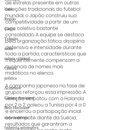
de estrelas presente em outras 
seleções tradicionais do futebol 
Unis
mundial, o Japão construiu sua 
Região
competitividade a partir de um 
jogo coletivo bastante 
Carros
consolidado. A equipe se destaca 
Trânsito
pela organização tática, disciplina 
defensiva e intensidade durante 
saúde
toda a partida, características que 
coluna criminal
frequentemente compensam a 
ausência de nomes mais 
Cultura
midiáticos no elenco.
politica
A campanha japonesa na fase de 
Acidentes
grupos reforçou essa impressão. A 
seleção empatou com a Holanda 
Câmara municipal
por 2 a 2, goleou a Tunísia por 4 a 0 
Belo Horizonte
e encerrou a participação inicial 
com empate diante da Suécia, 
meio ambiente
resultados que garantiram a 
Industria automotiva