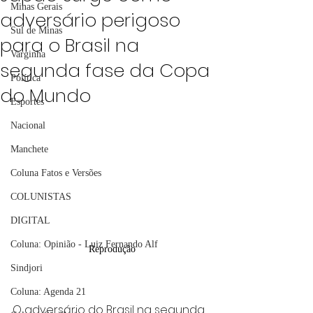
Minas Gerais
adversário perigoso
Sul de Minas
para o Brasil na
Varginha
segunda fase da Copa
Política
do Mundo
Esportes
Nacional
Manchete
Coluna Fatos e Versões
COLUNISTAS
DIGITAL
Coluna: Opinião - Luiz Fernando Alf
Reprodução
Sindjori
Coluna: Agenda 21
O adversário do Brasil na segunda 