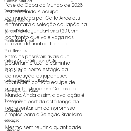
Coluna: SindJori
fase da Copa do Mundo de 2026 
está definido. A equipe 
Internacional
comandada por Carlo Ancelotti 
Coluna Jurídica
enfrentará a seleção do Japão na 
próxima segunda-feira (29), em 
Alerta Digital
confronto que vale vaga nas 
Publicidade Legal
oitavas de final do torneio.
Post Recentes
Entre os possíveis rivais que 
Coluna Arte e Cultura em Ação
poderiam cruzar o caminho 
brasileiro neste estágio da 
POLICIAL
competição, os japoneses 
Coluna Minasul em Pauta
aparecem como a equipe de 
menor tradição em Copas do 
Prevenção em Pauta
Mundo. Ainda assim, a avaliação é 
de que a partida está longe de 
Tecnologia
representar um compromisso 
Economia
simples para a Seleção Brasileira.
educaçao
Mesmo sem reunir a quantidade 
Educação