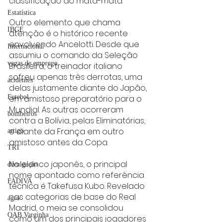
classificação ao mata-mata.
Estatística
Outro elemento que chama 
IBGE
atenção é o histórico recente 
envolvendo Ancelotti. Desde que 
Internacional
assumiu o comando da Seleção 
vagas de emprego
Brasileira, o treinador italiano 
sofreu apenas três derrotas, uma 
acidentes
delas justamente diante do Japão, 
em amistoso preparatório para o 
Futebol
Mundial. As outras ocorreram 
bombeiros
contra a Bolívia, pelas Eliminatórias, 
e diante da França em outro 
artigo
amistoso antes da Copa.
TRT
No elenco japonês, o principal 
divulgação
nome apontado como referência 
FADIVA
técnica é Takefusa Kubo. Revelado 
nas categorias de base do Real 
agro
Madrid, o meia se consolidou 
OAB Varginha
como um dos principais jogadores 