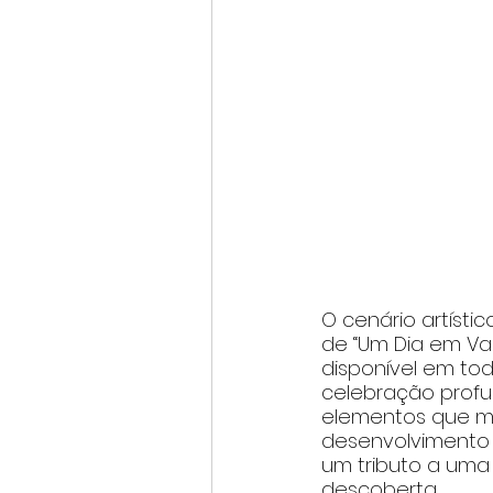
O cenário artísti
de “Um Dia em Var
disponível em tod
celebração profun
elementos que ma
desenvolvimento a
um tributo a uma
descoberta.