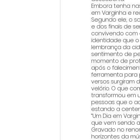
Embora tenha nasc
em Varginha e rec
Segundo ele, o s
e dos finais de s
convivendo com o
identidade que o
lembrança da cid
sentimento de pe
momento de profu
após o falecimen
ferramenta para p
versos surgiram d
velório. O que c
transformou em u
pessoas que o ac
estando a centen
“Um Dia em Vargin
que vem sendo ap
Gravado no renom
horizontes da mús