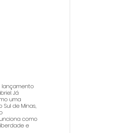
 o lançamento 
iel. Já 
como uma 
 Sul de Minas, 
o 
 funciona como 
iberdade e 