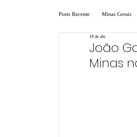
Posts Recente
Minas Gerais
18 de abr.
Coluna Fatos e Versões
João Ga
Minas n
Coluna: Agenda 21
Colu
Publicidade Legal
Post 
Coluna Minasul em Pauta
Unis
Região
Carros