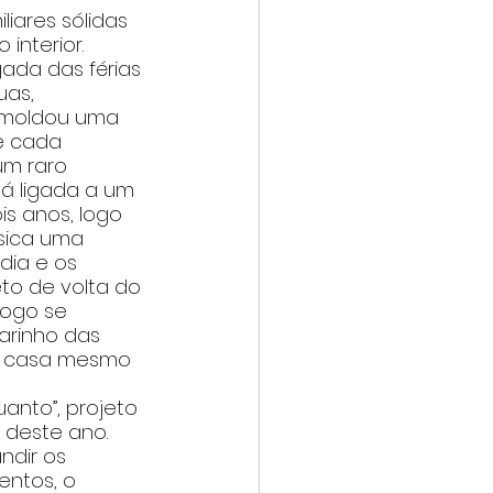
iares sólidas 
interior. 
ada das férias 
uas, 
 moldou uma 
e cada 
m raro 
á ligada a um 
s anos, logo 
sica uma 
dia e os 
to de volta do 
ogo se 
arinho das 
m casa mesmo 
anto”, projeto 
deste ano. 
dir os 
entos, o 