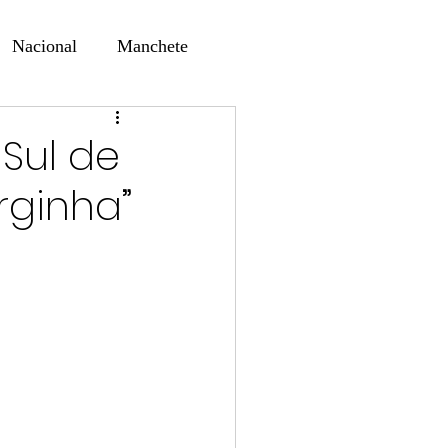
Nacional
Manchete
ernando Alf
Sindjori
 Sul de
rginha”
ta Digital
ducaçao
Educação