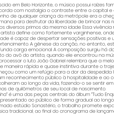
ido em Belo Horizonte, o músico possui raízes famil
orda com nostalgia o contraste entre a capital e o 
onho de qualquer criança da metrópole era a cheg
emana para desfrutar da liberdade de brincar nas r
s diversos primos da mesma idade. Essa vivência
 artista define como fortemente varginhense, ond
ade é capaz de despertar sensações positivas e u
rtencimento. A gênese da canção, no entanto, est
nda carga emocional. A composição surgiu há doi
to do avô do artista, quando ele encontrou na mú
rocessar o luto. João Gabriel relembra que a melo
e maneira rápida e quase instintiva durante o traje
omeçou como um refúgio para a dor da despedida l
m reconhecimento público à hospitalidade e ao c
olheram ao longo da vida, fazendo-o se sentir e
as de quilômetros de seu local de nascimento.
ha” é uma das peças centrais do álbum “Tudo Enqu
resentado ao público de forma gradual ao longo 
ado estúdio Sonastério, o trabalho promete expan
ica tradicional; ao final do cronograma de lançam