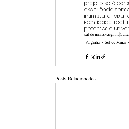
projeto será con
experiência senso
intimista, a faix
identidade, reafi
potentes e univer
sul de minas
varginha
Cultu
Varginha
Sul de Minas
Posts Relacionados