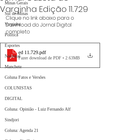
Minas Gerais
Varginha Edição 11.729
Sul de Minas
Clique no link abaixo para o 
Download do Jornal Digital 
Varginha
completo
Política
Esportes
ed 11.729
.pdf
Nacional
Fazer download de PDF • 2.63MB
Manchete
Coluna Fatos e Versões
COLUNISTAS
DIGITAL
Coluna: Opinião - Luiz Fernando Alf
Sindjori
Coluna: Agenda 21