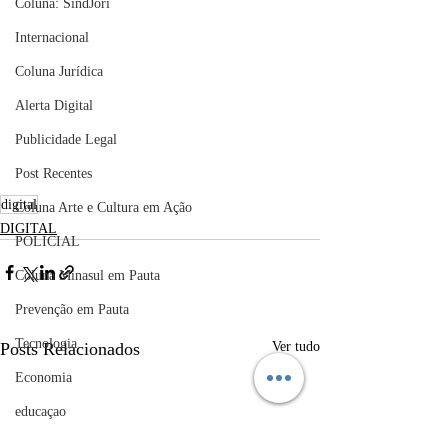
Coluna: SindJori
Internacional
Coluna Jurídica
Alerta Digital
Publicidade Legal
Post Recentes
digital
Coluna Arte e Cultura em Ação
DIGITAL
POLICIAL
Coluna Minasul em Pauta
Prevenção em Pauta
Tecnologia
Posts Relacionados
Ver tudo
Economia
educaçao
Educação