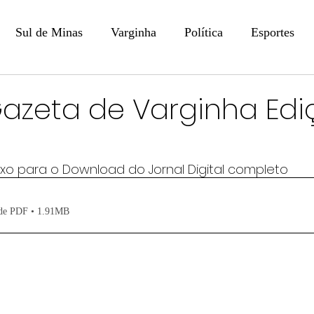
Sul de Minas
Varginha
Política
Esportes
COLUNISTAS
DIGITAL
Coluna: Opinião - Luiz F
Gazeta de Varginha Ed
na: SindJori
Internacional
Coluna Jurídica
Aler
aixo para o Download do Jornal Digital completo
Recentes
Coluna Arte e Cultura em Ação
POLICIAL
 de PDF • 1.91MB
Prevenção em Pauta
Tecnologia
Economia
e