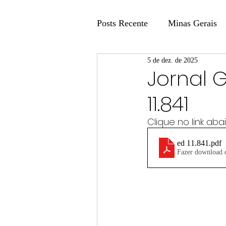
Posts Recente
Minas Gerais
5 de dez. de 2025
Coluna Fatos e Versões
Jornal 
11.841
Coluna: Agenda 21
Colu
Clique no link ab
ed 11.841
.pdf
Publicidade Legal
Post 
Fazer download
Coluna Minasul em Pauta
Unis
Região
Carros