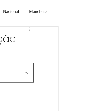
Nacional
Manchete
ernando Alf
Sindjori
ição
ta Digital
ducaçao
Educação