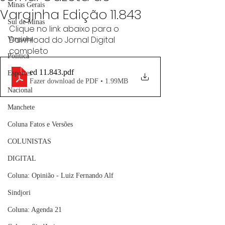
Minas Gerais
Varginha Edição 11.843
Sul de Minas
Clique no link abaixo para o 
Download do Jornal Digital 
Varginha
completo
Política
ed 11.843
.pdf
Esportes
Fazer download de PDF • 1.99MB
Nacional
Manchete
Coluna Fatos e Versões
COLUNISTAS
DIGITAL
Coluna: Opinião - Luiz Fernando Alf
Sindjori
Coluna: Agenda 21