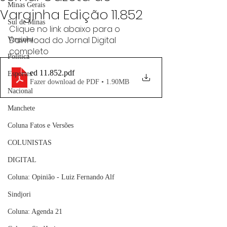
Minas Gerais
Varginha Edição 11.852
Sul de Minas
Clique no link abaixo para o 
Download do Jornal Digital 
Varginha
completo
Política
ed 11.852
.pdf
Esportes
Fazer download de PDF • 1.90MB
Nacional
Manchete
Coluna Fatos e Versões
COLUNISTAS
DIGITAL
Coluna: Opinião - Luiz Fernando Alf
Sindjori
Coluna: Agenda 21