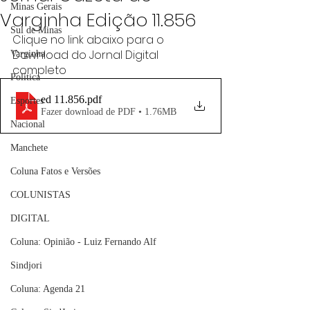
Minas Gerais
Varginha Edição 11.856
Sul de Minas
Clique no link abaixo para o 
Download do Jornal Digital 
Varginha
completo
Política
ed 11.856
.pdf
Esportes
Fazer download de PDF • 1.76MB
Nacional
Manchete
Coluna Fatos e Versões
COLUNISTAS
DIGITAL
Coluna: Opinião - Luiz Fernando Alf
Sindjori
Coluna: Agenda 21