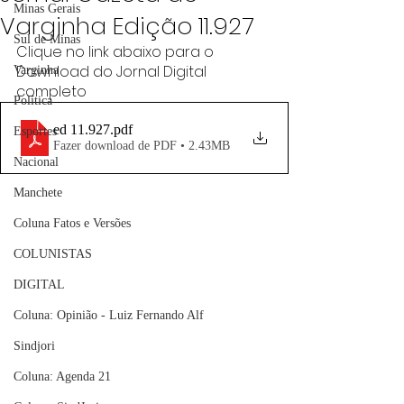
Minas Gerais
Varginha Edição 11.927
Sul de Minas
Clique no link abaixo para o 
Download do Jornal Digital 
Varginha
completo
Política
ed 11.927
.pdf
Esportes
Fazer download de PDF • 2.43MB
Nacional
Manchete
Coluna Fatos e Versões
COLUNISTAS
DIGITAL
Coluna: Opinião - Luiz Fernando Alf
Sindjori
Coluna: Agenda 21