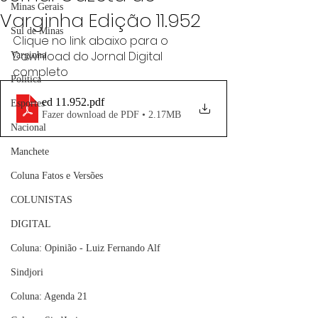
Minas Gerais
Varginha Edição 11.952
Sul de Minas
Clique no link abaixo para o 
Download do Jornal Digital 
Varginha
completo
Política
ed 11.952
.pdf
Esportes
Fazer download de PDF • 2.17MB
Nacional
Manchete
Coluna Fatos e Versões
COLUNISTAS
DIGITAL
Coluna: Opinião - Luiz Fernando Alf
Sindjori
Coluna: Agenda 21