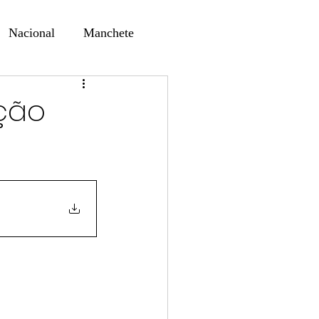
Nacional
Manchete
ernando Alf
Sindjori
ição
ta Digital
ducaçao
Educação