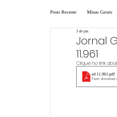
Posts Recente
Minas Gerais
3 de jun.
Coluna Fatos e Versões
Jornal 
11.961
Coluna: Agenda 21
Colu
Clique no link ab
ed 11.961
.pdf
Publicidade Legal
Post 
Fazer download
Coluna Minasul em Pauta
Unis
Região
Carros