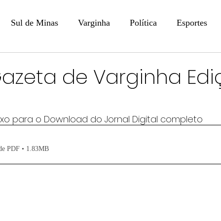
Sul de Minas
Varginha
Política
Esportes
COLUNISTAS
DIGITAL
Coluna: Opinião - Luiz F
Gazeta de Varginha Ed
na: SindJori
Internacional
Coluna Jurídica
Aler
aixo para o Download do Jornal Digital completo
Recentes
Coluna Arte e Cultura em Ação
POLICIAL
 de PDF • 1.83MB
Prevenção em Pauta
Tecnologia
Economia
e