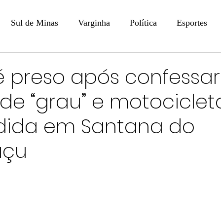
Sul de Minas
Varginha
Política
Esportes
COLUNISTAS
DIGITAL
Coluna: Opinião - Luiz F
 preso após confessar
 de “grau” e motociclet
na: SindJori
Internacional
Coluna Jurídica
Aler
dida em Santana do
Recentes
Coluna Arte e Cultura em Ação
POLICIAL
açu
Prevenção em Pauta
Tecnologia
Economia
e