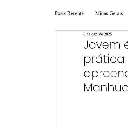
Posts Recente
Minas Gerais
8 de dez. de 2025
Coluna Fatos e Versões
Jovem é
prática
Coluna: Agenda 21
Colu
apreen
Publicidade Legal
Post 
Manhu
Coluna Minasul em Pauta
Unis
Região
Carros