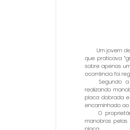
	Um jovem de 19 anos foi detido e teve a motocicleta apreendida após admitir 
que praticava “g
sobre apenas um
ocorrência foi re
	Segundo a Polícia Militar, equipes apuravam denúncias de motociclistas 
realizando mano
placa dobrada e 
encaminhado ao 
	O proprietário se apresentou aos militares e confessou que realizava as 
manobras pelas 
placa.