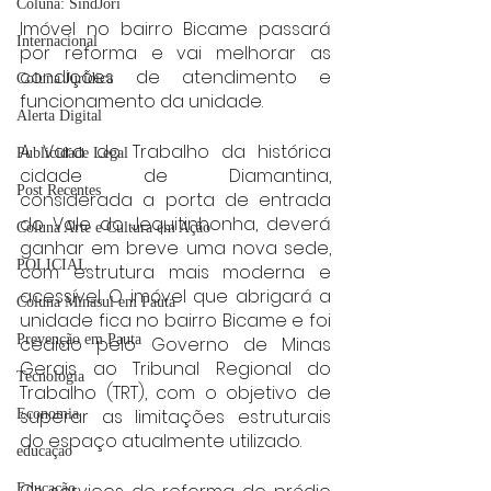
Coluna: SindJori
Imóvel no bairro Bicame passará 
Internacional
por reforma e vai melhorar as 
condições de atendimento e 
Coluna Jurídica
funcionamento da unidade.
Alerta Digital
A Vara do Trabalho da histórica 
Publicidade Legal
cidade de Diamantina, 
Post Recentes
considerada a porta de entrada 
do Vale do Jequitinhonha, deverá 
Coluna Arte e Cultura em Ação
ganhar em breve uma nova sede, 
POLICIAL
com estrutura mais moderna e 
acessível. O imóvel que abrigará a 
Coluna Minasul em Pauta
unidade fica no bairro Bicame e foi 
Prevenção em Pauta
cedido pelo Governo de Minas 
Gerais ao Tribunal Regional do 
Tecnologia
Trabalho (TRT), com o objetivo de 
superar as limitações estruturais 
Economia
do espaço atualmente utilizado.
educaçao
Educação