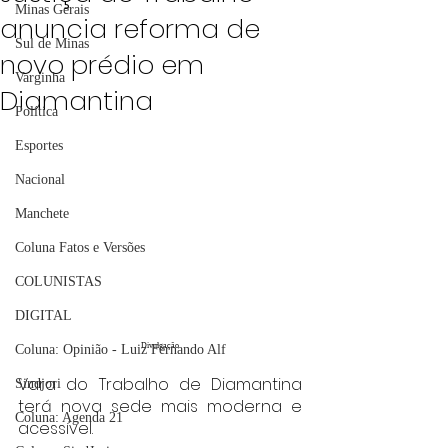
Minas Gerais
anuncia reforma de
Sul de Minas
novo prédio em
Varginha
Diamantina
Política
Esportes
Nacional
Manchete
Coluna Fatos e Versões
COLUNISTAS
DIGITAL
Divulgação
Coluna: Opinião - Luiz Fernando Alf
Vara do Trabalho de Diamantina 
Sindjori
terá nova sede mais moderna e 
Coluna: Agenda 21
acessível.