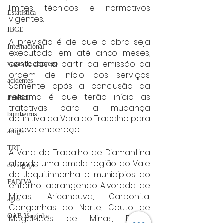
limites técnicos e normativos 
Estatística
vigentes.
IBGE
A previsão é de que a obra seja 
Internacional
executada em até cinco meses, 
contados a partir da emissão da 
vagas de emprego
ordem de início dos serviços. 
acidentes
Somente após a conclusão da 
reforma é que terão início as 
Futebol
tratativas para a mudança 
bombeiros
definitiva da Vara do Trabalho para 
o novo endereço.
artigo
TRT
A Vara do Trabalho de Diamantina 
atende uma ampla região do Vale 
divulgação
do Jequitinhonha e municípios do 
FADIVA
entorno, abrangendo Alvorada de 
Minas, Aricanduva, Carbonita, 
agro
Congonhas do Norte, Couto de 
OAB Varginha
Magalhães de Minas, Datas, 