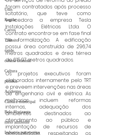
Os serviços de reforma do prédio 
foram contratados após processo 
Unis
licitatório, que teve como 
vencedora a empresa Tesla 
Região
Instalações Elétricas Ltda. O 
Carros
contrato encontra-se em fase final 
de formalização. A edificação 
Trânsito
possui área construída de 296,74 
saúde
metros quadrados e área térrea 
de 615,97 metros quadrados.
coluna criminal
Cultura
Os projetos executivos foram 
elaborados internamente pelo TRT 
politica
e preveem intervenções nas áreas 
Acidentes
de engenharia civil e elétrica. As 
melhorias incluem reformas 
Câmara municipal
internas, adequação dos 
Belo Horizonte
ambientes destinados ao 
atendimento ao público e 
meio ambiente
implantação de recursos de 
acessibilidade, respeitando os 
Industria automotiva