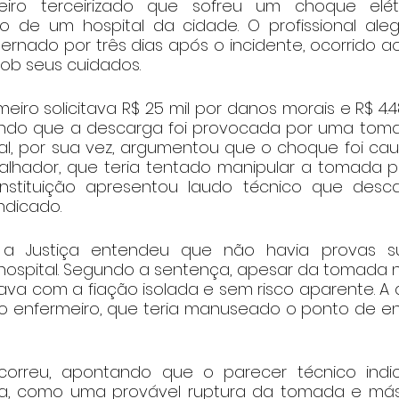
iro terceirizado que sofreu um choque elétr
o de um hospital da cidade. O profissional aleg
ternado por três dias após o incidente, ocorrido 
ob seus cuidados.
eiro solicitava R$ 25 mil por danos morais e R$ 4.48
ando que a descarga foi provocada por uma toma
tal, por sua vez, argumentou que o choque foi cau
balhador, que teria tentado manipular a tomada pa
nstituição apresentou laudo técnico que descar
ndicado.
, a Justiça entendeu que não havia provas suf
 hospital. Segundo a sentença, apesar da tomada n
ava com a fiação isolada e sem risco aparente. A d
io enfermeiro, que teria manuseado o ponto de en
ecorreu, apontando que o parecer técnico indic
ica, como uma provável ruptura da tomada e más