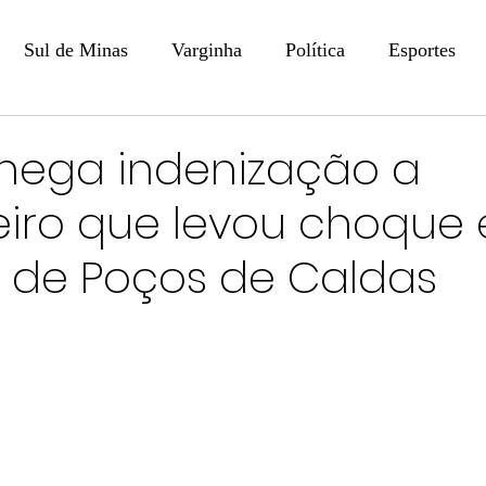
Sul de Minas
Varginha
Política
Esportes
COLUNISTAS
DIGITAL
Coluna: Opinião - Luiz F
 nega indenização a
iro que levou choque
na: SindJori
Internacional
Coluna Jurídica
Aler
l de Poços de Caldas
Recentes
Coluna Arte e Cultura em Ação
POLICIAL
Prevenção em Pauta
Tecnologia
Economia
e