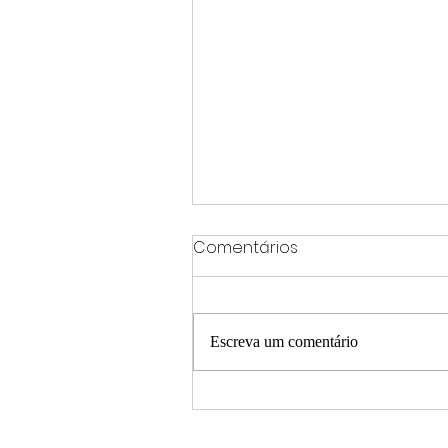
Comentários
Escreva um comentário
Mudança no tempo exige
atenção redobrada nas