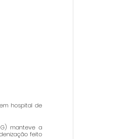
em hospital de 
MG) manteve a 
nização feito 