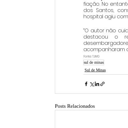
fiação. No entan
dos Santos, con
hospital agiu com
“O autor não cuid
destacou o re
desembargador
acompanharam o v
Fonte: TJMG
sul de minas
Sul de Minas
Posts Relacionados