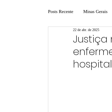
Posts Recente
Minas Gerais
22 de abr. de 2025
Coluna Fatos e Versões
Justiça
enferme
Coluna: Agenda 21
Colu
hospita
Publicidade Legal
Post 
Coluna Minasul em Pauta
Unis
Região
Carros