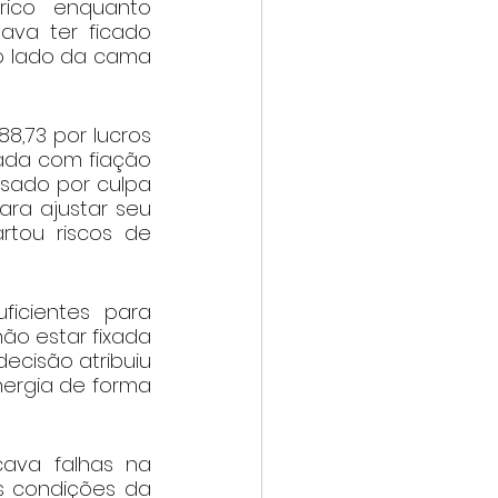
ico enquanto 
ava ter ficado 
ao lado da cama 
8,73 por lucros 
da com fiação 
sado por culpa 
ra ajustar seu 
tou riscos de 
icientes para 
ão estar fixada 
ecisão atribuiu 
ergia de forma 
ava falhas na 
 condições da 