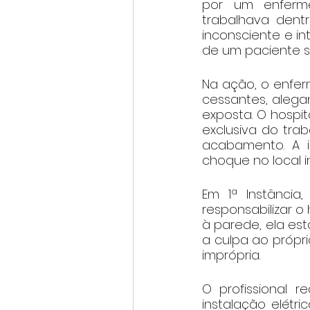
por um enferme
trabalhava dentr
inconsciente e in
de um paciente s
Na ação, o enferm
cessantes, aleg
exposta. O hospi
exclusiva do tra
acabamento. A i
choque no local i
Em 1ª Instância
responsabilizar o
à parede, ela est
a culpa ao própr
imprópria.
O profissional r
instalação elétr