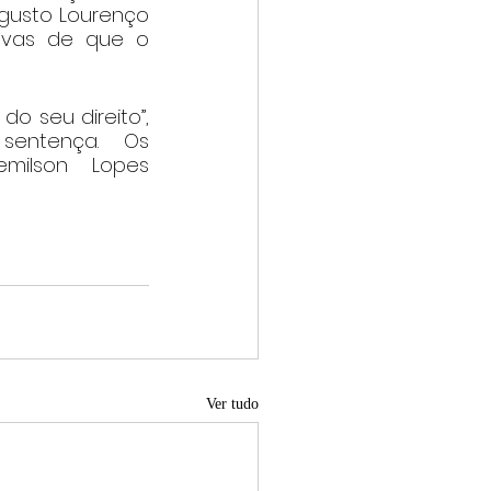
gusto Lourenço 
ovas de que o 
o seu direito”, 
entença. Os 
ilson Lopes 
Ver tudo