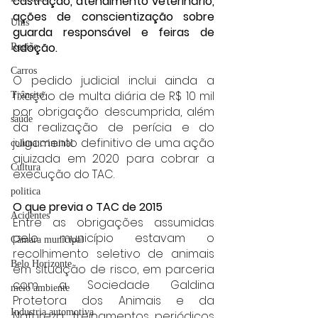
castração, atendimento veterinário, 
ações de conscientização sobre 
Unis
guarda responsável e feiras de 
adoção.
Região
Carros
O pedido judicial inclui ainda a 
fixação de multa diária de R$ 10 mil 
Trânsito
por obrigação descumprida, além 
saúde
da realização de perícia e do 
julgamento definitivo de uma ação 
coluna criminal
ajuizada em 2020 para cobrar a 
Cultura
execução do TAC.
politica
O que previa o TAC de 2015
Acidentes
Entre as obrigações assumidas 
pelo município estavam o 
Câmara municipal
recolhimento seletivo de animais 
Belo Horizonte
em situação de risco, em parceria 
com a Sociedade Galdina 
meio ambiente
Protetora dos Animais e da 
Industria automotiva
Natureza; treinamentos periódicos 