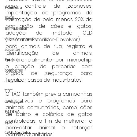
para controle de zoonoses; 
Estatística
implantação de programas de 
IBGE
castração de pelo menos 20% da 
população de cães e gatos; 
Internacional
adoção do método CED 
(Capturar-Esterilizar-Devolver) 
vagas de emprego
para animais de rua; registro e 
acidentes
identificação de animais, 
preferencialmente por microchip; 
Futebol
e criação de parcerias com 
bombeiros
órgãos de segurança para 
fiscalizar casos de maus-tratos.
artigo
TRT
O TAC também previa campanhas 
educativas e programas para 
divulgação
animais comunitários, como cães 
FADIVA
de bairro e colônias de gatos 
controladas, a fim de melhorar o 
agro
bem-estar animal e reforçar 
OAB Varginha
barreiras sanitárias.