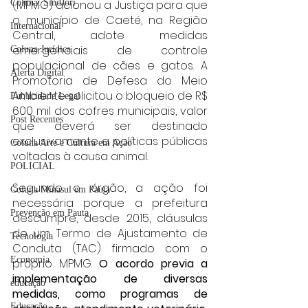
Coluna: SindJori
(MPMG) acionou a Justiça para que 
o município de Caeté, na Região 
Internacional
Central, adote medidas 
emergenciais de controle 
Coluna Jurídica
populacional de cães e gatos. A 
Alerta Digital
Promotoria de Defesa do Meio 
Ambiente solicitou o bloqueio de R$ 
Publicidade Legal
600 mil dos cofres municipais, valor 
Post Recentes
que deverá ser destinado 
exclusivamente a políticas públicas 
Coluna Arte e Cultura em Ação
voltadas à causa animal.
POLICIAL
Segundo o órgão, a ação foi 
Coluna Minasul em Pauta
necessária porque a prefeitura 
Prevenção em Pauta
descumpre, desde 2015, cláusulas 
de um Termo de Ajustamento de 
Tecnologia
Conduta (TAC) firmado com o 
Economia
próprio MPMG. 
O acordo previa a 
implementação de diversas 
educaçao
medidas, como programas de 
Educação