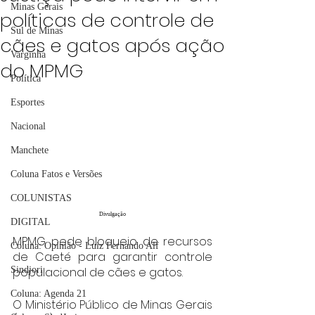
Minas Gerais
políticas de controle de
Sul de Minas
cães e gatos após ação
Varginha
do MPMG
Política
Esportes
Nacional
Manchete
Coluna Fatos e Versões
COLUNISTAS
Divulgação
DIGITAL
MPMG pede bloqueio de recursos 
Coluna: Opinião - Luiz Fernando Alf
de Caeté para garantir controle 
Sindjori
populacional de cães e gatos.
Coluna: Agenda 21
O Ministério Público de Minas Gerais 