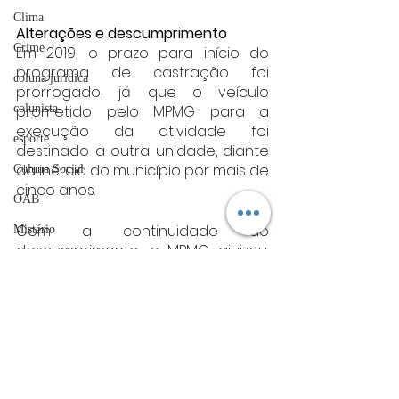
Clima
Alterações e descumprimento
Crime
Em 2019, o prazo para início do 
programa de castração foi 
coluna juridica
prorrogado, já que o veículo 
colunista
prometido pelo MPMG para a 
execução da atividade foi 
esporte
destinado a outra unidade, diante 
da inércia do município por mais de 
Coluna Social
cinco anos.
OAB
Com a continuidade do 
Mistério
descumprimento, o MPMG ajuizou, 
ET de Varginha
em 2020, uma ação contra Caeté, 
reforçada por denúncias de 
Abrasel
moradores e ONGs que 
tecnologia
apontaram a ausência de políticas 
eficazes para o controle 
Justiça
populacional. Desde então, perícias 
artigos
e novas manifestações foram 