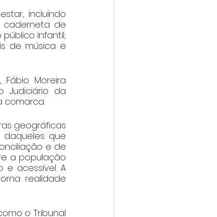
ar, incluindo 
a caderneta de 
úblico infantil, 
is de música e 
Fábio Moreira 
 Judiciário da 
a comarca.
ras geográficas 
 daqueles que 
nciliação e de 
re a população 
 e acessível. A 
orna realidade 
omo o Tribunal 