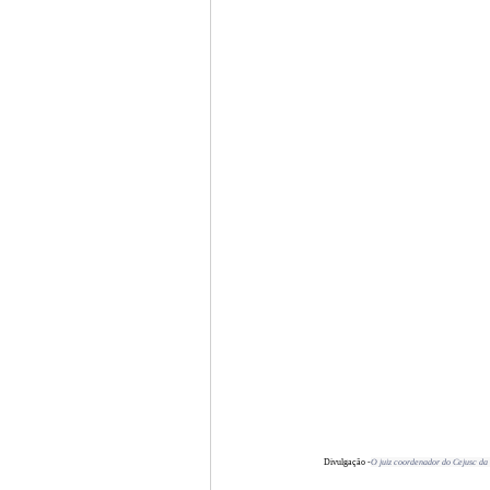
Divulgação -
O juiz coordenador do Cejusc da