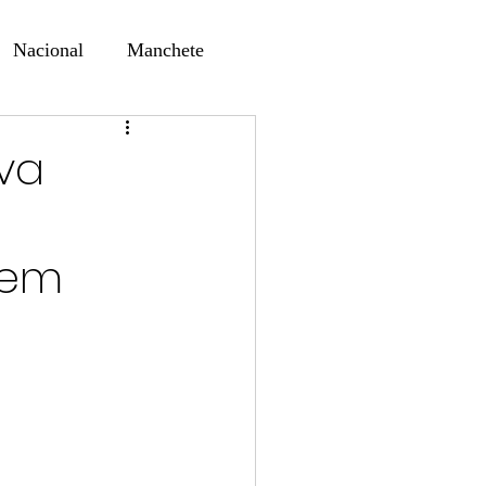
Nacional
Manchete
ernando Alf
Sindjori
eva
ta Digital
 em
ducaçao
Educação