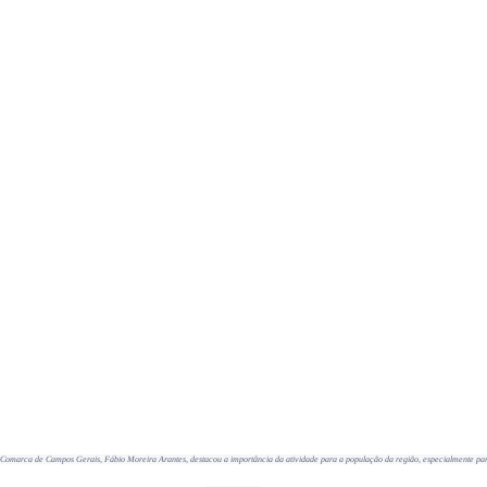
 Comarca de Campos Gerais, Fábio Moreira Arantes, destacou a importância da atividade para a população da região, especialmente pa