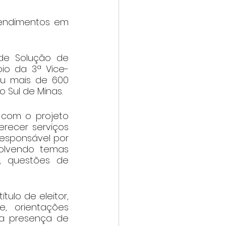
tendimentos em 
 de Solução de 
io da 3ª Vice-
ou mais de 600 
 Sul de Minas.
 com o projeto 
erecer serviços 
responsável por 
olvendo temas 
s, questões de 
ulo de eleitor, 
, orientações 
 a presença de 