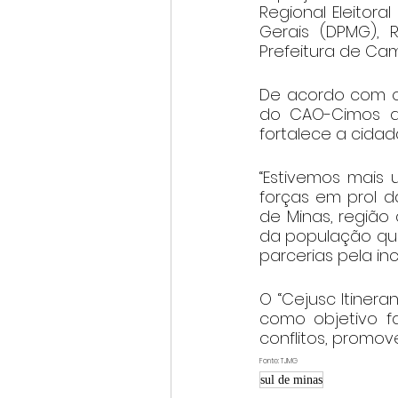
Regional Eleitora
Gerais (DPMG), Re
Prefeitura de Ca
De acordo com o 
do CAO-Cimos do
fortalece a cidad
“Estivemos mais u
forças em prol d
de Minas, região
da população que 
parcerias pela inc
O “Cejusc Itinera
como objetivo fa
conflitos, promov
Fonte: TJMG
sul de minas