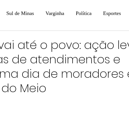
Sul de Minas
Varginha
Política
Esportes
COLUNISTAS
DIGITAL
Coluna: Opinião - Luiz F
 vai até o povo: ação l
s de atendimentos e
na: SindJori
Internacional
Coluna Jurídica
Aler
rma dia de moradores
Recentes
Coluna Arte e Cultura em Ação
POLICIAL
do Meio
Prevenção em Pauta
Tecnologia
Economia
e