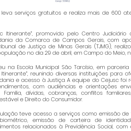
Coesp / TJMG)
e leva serviços gratuitos e realiza mais de 600 a
c Itinerante”, promovido pelo Centro Judiciário
adania da Comarca de Campos Gerais, com apo
ribunal de Justiça de Minas Gerais (TJMG), realiz
opulação no dia 29 de abril, em Campo do Meio, no
 na Escola Municipal São Tarcísio, em parceria
o Itinerante”, reunindo diversas instituições para of
dania e acesso à Justiça. A equipe do Cejusc foi 
ndimentos, com audiências e orientações env
Família, dívidas, cobranças, conflitos familiare
 estável e Direito do Consumidor.
ulação teve acesso a serviços como emissão de tít
iométrico, emissão de carteira de identidade
dimentos relacionados à Previdência Social, com