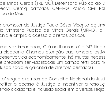
l de Minas Gerais (TRE-MG), Defensoria Pública do 
civil, Cemig, cartórios, OAB-MG, Polícia Civil, Polí
mpo do Meio.
promotor de Justiça Paulo César Vicente de Lim
 Ministério Público de Minas Gerais (MPMG), a 
ania e amplia o acesso a direitos básicos.
ma vez irmanados, ‘Cejusc Itinerante’ e ‘MP Itine
a cidadania. Chamou atenção que, embora estivé
 desenvolvida economicamente, há muitas necess
precisam ser viabilizadas. Um campo fértil para n
lusão social e garantia de direitos”, destacou.
nte” segue diretrizes do Conselho Nacional de Just
cilitar o acesso à Justiça e incentivar a resoluç
endo cidadania e inclusão social em diversas regi