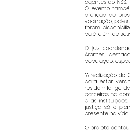
agentes do INSS.
O evento também
aferição de pres
vacinação, palestr
foram disponibili
balé, além de se
O juiz coordena
Arantes, destaco
população, espec
“A realização do 
para estar verd
residem longe da
parceiros na com
e as instituições
justiça só é ple
presente na vida 
O projeto contou 