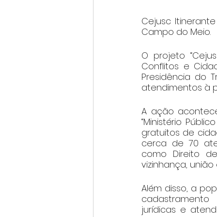
Cejusc Itinerant
Campo do Meio.
O projeto “Cejus
Conflitos e Cid
Presidência do T
atendimentos à p
A ação aconteceu
“Ministério Públic
gratuitos de cida
cerca de 70 ate
como Direito de 
vizinhança, união
Além disso, a pop
cadastramento b
jurídicas e aten