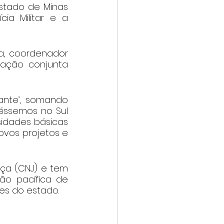
Estado de Minas 
cia Militar e a 
a, coordenador 
ação conjunta 
rante’, somando 
ssemos no Sul 
idades básicas 
ovos projetos e 
iça (CNJ) e tem 
ão pacífica de 
ões do estado.