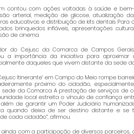
 contou com ações voltadas à saúde e bem-est
são arterial, medição de glicose, atualização d
as educativas e distribuição de kits dentais. Para o p
zados brinquedos infláveis, apresentações cultura
ssão de cinema.
dor do Cejusc da Comarca de Campos Gerais, 
u a importância da iniciativa para aproximar o
ialmente daqueles que vivem distante da sede d
‘Cejusc Itinerante’ em Campo do Meio rompe barrei
adeiramente próximo do cidadão, especialmente
 sede da Comarca. A prestação de serviços de co
unidade local estreita o vínculo de confiança ent
, além de garantir um Poder Judiciário humanizado
na quando deixa de ser destino distante e se t
de cada cidadão”, afirmou.
ainda com a participação de diversos parceiros, c