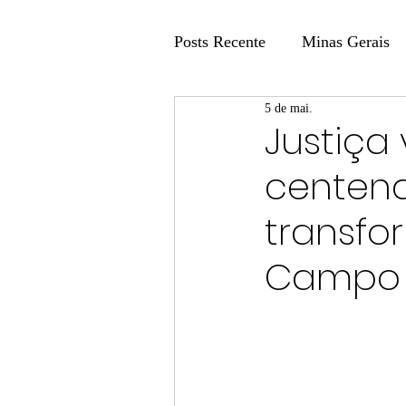
Posts Recente
Minas Gerais
5 de mai.
Coluna Fatos e Versões
Justiça
centena
Coluna: Agenda 21
Colu
transfo
Publicidade Legal
Post 
Campo 
Coluna Minasul em Pauta
Unis
Região
Carros