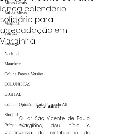
Minas Gerais
lança calendário
Sul de Minas
solidário para
Varginha
arrecadação em
Política
Varginha
Esportes
Nacional
Manchete
Coluna Fatos e Versões
COLUNISTAS
DIGITAL
Coluna: Opinião - Luiz Fernando Alf
fonte: itatiaia
Sindjori
	O Lar São Vicente de Paulo, 
em Varginha, deu início à 
Coluna: Agenda 21
campanha de distribuição do 