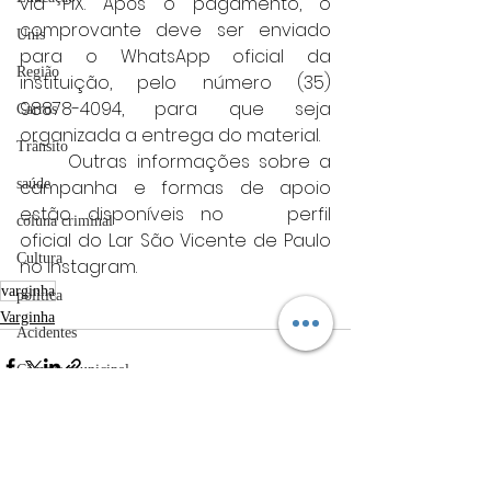
via PIX. Após o pagamento, o 
comprovante deve ser enviado 
Unis
para o WhatsApp oficial da 
Região
instituição, pelo número (35) 
98878-4094, para que seja 
Carros
organizada a entrega do material.
Trânsito
	Outras informações sobre a 
saúde
campanha e formas de apoio 
estão disponíveis no 	perfil 
coluna criminal
oficial do Lar São Vicente de Paulo 
Cultura
no Instagram.
varginha
politica
Varginha
Acidentes
Câmara municipal
Belo Horizonte
meio ambiente
Posts Relacionados
Ver tudo
Industria automotiva