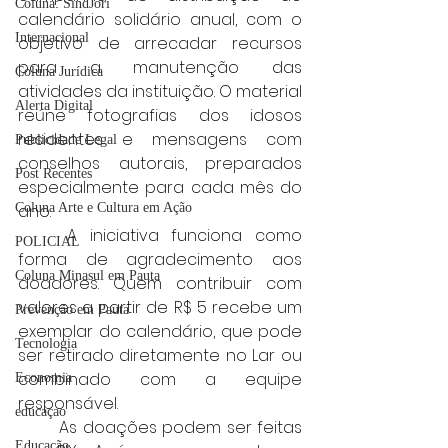
Coluna: SindJori
calendário solidário anual, com o 
Internacional
objetivo de arrecadar recursos 
para a manutenção das 
Coluna Jurídica
atividades da instituição. O material 
Alerta Digital
reúne fotografias dos idosos 
residentes e mensagens com 
Publicidade Legal
conselhos autorais, preparados 
Post Recentes
especialmente para cada mês do 
Coluna Arte e Cultura em Ação
ano.
	A iniciativa funciona como 
POLICIAL
forma de agradecimento aos 
Coluna Minasul em Pauta
doadores. Quem contribuir com 
valores a partir de R$ 5 recebe um 
Prevenção em Pauta
exemplar do calendário, que pode 
Tecnologia
ser retirado diretamente no Lar ou 
combinado com a equipe 
Economia
responsável.
educaçao
	As doações podem ser feitas 
Educação