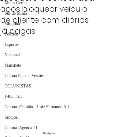
Minas Gerais
após bloquear veículo
Sul de Minas
de cliente com diárias
Varginha
já pagas
Política
Esportes
Nacional
Manchete
Coluna Fatos e Versões
COLUNISTAS
DIGITAL
Coluna: Opinião - Luiz Fernando Alf
Sindjori
Coluna: Agenda 21
Divulgação