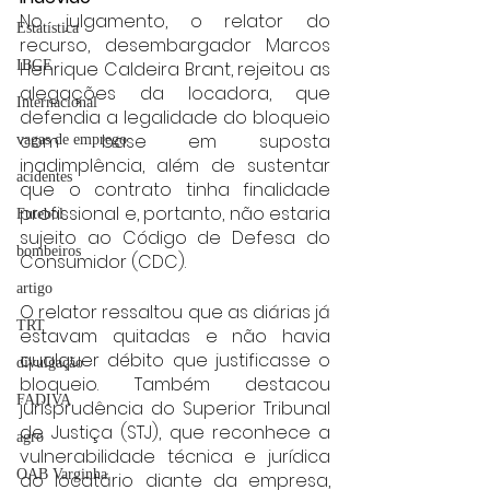
No julgamento, o relator do 
Estatística
recurso, desembargador Marcos 
Henrique Caldeira Brant, rejeitou as 
IBGE
alegações da locadora, que 
Internacional
defendia a legalidade do bloqueio 
com base em suposta 
vagas de emprego
inadimplência, além de sustentar 
acidentes
que o contrato tinha finalidade 
profissional e, portanto, não estaria 
Futebol
sujeito ao Código de Defesa do 
bombeiros
Consumidor (CDC).
artigo
O relator ressaltou que as diárias já 
TRT
estavam quitadas e não havia 
qualquer débito que justificasse o 
divulgação
bloqueio. Também destacou 
FADIVA
jurisprudência do Superior Tribunal 
de Justiça (STJ), que reconhece a 
agro
vulnerabilidade técnica e jurídica 
OAB Varginha
do locatário diante da empresa, 