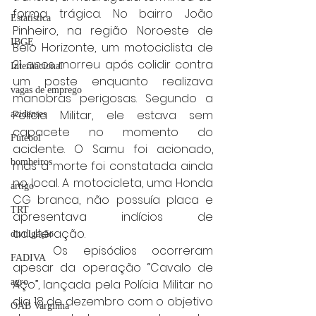
forma trágica. No bairro João 
Estatística
Pinheiro, na região Noroeste de 
IBGE
Belo Horizonte, um motociclista de 
21 anos morreu após colidir contra 
Internacional
um poste enquanto realizava 
vagas de emprego
manobras perigosas. Segundo a 
Polícia Militar, ele estava sem 
acidentes
capacete no momento do 
Futebol
acidente. O Samu foi acionado, 
bombeiros
mas a morte foi constatada ainda 
no local. A motocicleta, uma Honda 
artigo
CG branca, não possuía placa e 
TRT
apresentava indícios de 
adulteração.
divulgação
	Os episódios ocorreram 
FADIVA
apesar da operação “Cavalo de 
Aço”, lançada pela Polícia Militar no 
agro
dia 18 de dezembro com o objetivo 
OAB Varginha