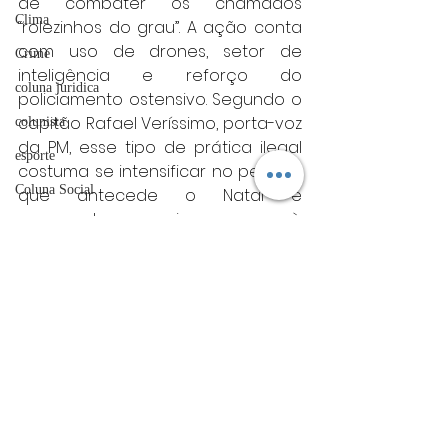
de combater os chamados 
Clima
“rolezinhos do grau”. A ação conta 
com uso de drones, setor de 
Crime
inteligência e reforço do 
coluna juridica
policiamento ostensivo. Segundo o 
capitão Rafael Veríssimo, porta-voz 
colunista
da PM, esse tipo de prática ilegal 
esporte
costuma se intensificar no período 
Coluna Social
que antecede o Natal e 
representa um risco grave à 
OAB
segurança viária e à ordem 
Mistério
pública.
	A Polícia Militar informou que a 
ET de Varginha
operação segue em andamento e 
Abrasel
que novas ações continuarão 
sendo realizadas para coibir 
tecnologia
manobras perigosas, infrações de 
Justiça
trânsito e comportamentos que 
artigos
coloquem vidas em risco.