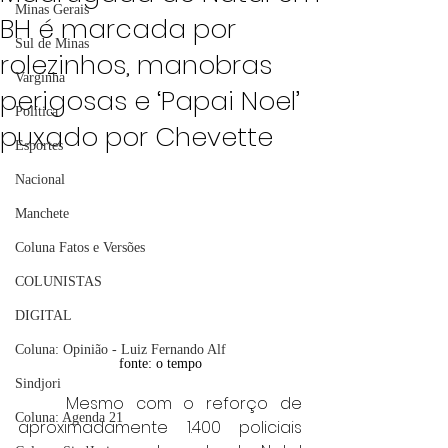
Minas Gerais
BH é marcada por
Sul de Minas
rolezinhos, manobras
Varginha
perigosas e ‘Papai Noel’
Política
puxado por Chevette
Esportes
Nacional
Manchete
Coluna Fatos e Versões
COLUNISTAS
DIGITAL
Coluna: Opinião - Luiz Fernando Alf
fonte: o tempo
Sindjori
	Mesmo com o reforço de 
Coluna: Agenda 21
aproximadamente 1.400 policiais 