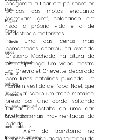
chegaram a ficar em pé sobre os 
bancos das motos enquanto 
Unis
“cortavam giro”, colocando em 
Região
risco a própria vida e a de 
Carros
pedestres e motoristas.
	Uma das cenas mais 
Trânsito
comentadas ocorreu na avenida 
saúde
Cristiano Machado, na altura do 
bairro Ipiranga. Um vídeo mostra 
coluna criminal
um Chevrolet Chevette decorado 
Cultura
com luzes natalinas puxando um 
politica
homem vestido de Papai Noel, que 
“surfava” sobre um trenó metálico, 
Acidentes
preso por uma corda, soltando 
Câmara municipal
faíscas no asfalto de uma das 
avenidas mais movimentadas da 
Belo Horizonte
cidade.
meio ambiente
	Além do transtorno no 
trânsito, a madrugada terminou de 
Industria automotiva