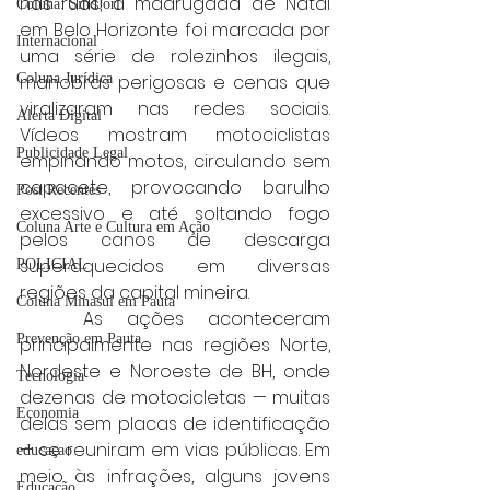
nas ruas, a madrugada de Natal 
Coluna: SindJori
em Belo Horizonte foi marcada por 
Internacional
uma série de rolezinhos ilegais, 
manobras perigosas e cenas que 
Coluna Jurídica
viralizaram nas redes sociais. 
Alerta Digital
Vídeos mostram motociclistas 
Publicidade Legal
empinando motos, circulando sem 
capacete, provocando barulho 
Post Recentes
excessivo e até soltando fogo 
Coluna Arte e Cultura em Ação
pelos canos de descarga 
superaquecidos em diversas 
POLICIAL
regiões da capital mineira.
Coluna Minasul em Pauta
	As ações aconteceram 
Prevenção em Pauta
principalmente nas regiões Norte, 
Nordeste e Noroeste de BH, onde 
Tecnologia
dezenas de motocicletas — muitas 
Economia
delas sem placas de identificação 
— se reuniram em vias públicas. Em 
educaçao
meio às infrações, alguns jovens 
Educação