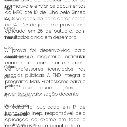
normativo e enviar os documentos 
Unis
ao MEC até 10 de julho pelo Simec. 
As inscrições de candidatos serão 
Região
de 14 a 25 de julho, e a prova será 
Carros
aplicada em 26 de outubro, com 
resultados ainda em dezembro.
Trânsito
saúde
A prova foi desenvolvida para 
qualificar o magistério, estimular 
coluna criminal
concursos e aumentar o número 
Cultura
de professores licenciados nas 
escolas públicas. A PND integra o 
politica
programa Mais Professores para o 
Acidentes
Brasil, que reúne ações de 
incentivo e valorização docente.
Câmara municipal
Belo Horizonte
O edital foi publicado em 17 de 
junho pelo Inep, responsável pela 
meio ambiente
aplicação do exame em todo o 
Industria automotiva
país. A prova será anual e terá a 