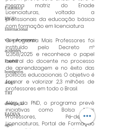
mesma matriz do Enade 
Estatística
Licenciaturas, voltada a 
profissionais da educação básica 
IBGE
com formação em licenciatura.
Internacional
O programa Mais Professores foi 
vagas de emprego
instituído pelo Decreto nº 
acidentes
12.358/2025 e reconhece o papel 
central do docente no processo 
Futebol
de aprendizagem e no êxito das 
bombeiros
políticas educacionais. O objetivo é 
formar e valorizar 2,3 milhões de 
artigo
professores em todo o Brasil.
TRT
Além da PND, o programa prevê 
divulgação
iniciativas como Bolsa Mais 
FADIVA
Professores, Pé-de-Meia 
Licenciaturas, Portal de Formação 
agro
e medidas em parceria com 
OAB Varginha
bancos públicos e ministérios, 