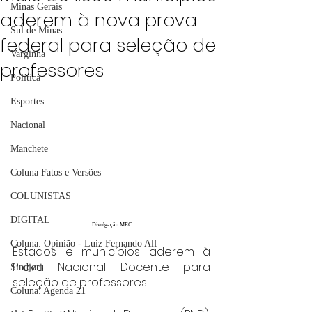
Minas Gerais
aderem à nova prova
Sul de Minas
federal para seleção de
Varginha
professores
Política
Esportes
Nacional
Manchete
Coluna Fatos e Versões
COLUNISTAS
DIGITAL
Divulgação MEC
Coluna: Opinião - Luiz Fernando Alf
Estados e municípios aderem à 
Prova Nacional Docente para 
Sindjori
seleção de professores.
Coluna: Agenda 21