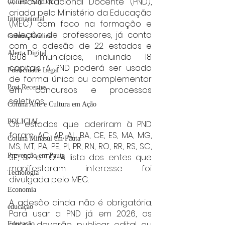
A Prova Nacional Docente (PND), 
Coluna: SindJori
criada pelo Ministério da Educação 
Internacional
(MEC) com foco na formação e 
seleção de professores, já conta 
Coluna Jurídica
com a adesão de 22 estados e 
Alerta Digital
1.508 municípios, incluindo 18 
capitais. A PND poderá ser usada 
Publicidade Legal
de forma única ou complementar 
Post Recentes
em concursos e processos 
seletivos.
Coluna Arte e Cultura em Ação
POLICIAL
Os estados que aderiram à PND 
foram: AC, AP, AL, BA, CE, ES, MA, MG, 
Coluna Minasul em Pauta
MS, MT, PA, PE, PI, PR, RN, RO, RR, RS, SC, 
Prevenção em Pauta
SE, SP e TO. A lista dos entes que 
manifestaram interesse foi 
Tecnologia
divulgada pelo MEC.
Economia
A adesão ainda não é obrigatória. 
educaçao
Para usar a PND já em 2026, os 
entes deverão publicar edital ou 
Educação