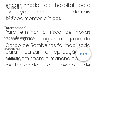
encaminhado ao hospital para 
Estatística
avaliação médica e demais 
procedimentos clínicos.
IBGE
Internacional
Para eliminar o risco de novas 
quedas, uma segunda equipe do 
vagas de emprego
Corpo de Bombeiros foi mobilizada 
acidentes
para realizar a aplicação de 
serragem sobre a mancha de óleo, 
Futebol
neutralizando o perigo de 
bombeiros
derrapagem na via.
artigo
Fonte: CBMG
sul de minas
TRT
Sul de Minas
divulgação
FADIVA
agro
Posts Relacionados
Ver tudo
OAB Varginha