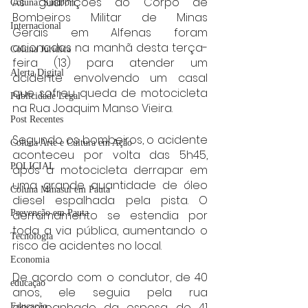
As guarnições do Corpo de 
Coluna: SindJori
Bombeiros Militar de Minas 
Internacional
Gerais em Alfenas foram 
acionadas na manhã desta terça-
Coluna Jurídica
feira (13) para atender um 
Alerta Digital
acidente envolvendo um casal 
que sofreu queda de motocicleta 
Publicidade Legal
na Rua Joaquim Manso Vieira.
Post Recentes
Segundo os bombeiros, o acidente 
Coluna Arte e Cultura em Ação
aconteceu por volta das 5h45, 
POLICIAL
após a motocicleta derrapar em 
uma grande quantidade de óleo 
Coluna Minasul em Pauta
diesel espalhada pela pista. O 
derramamento se estendia por 
Prevenção em Pauta
toda a via pública, aumentando o 
Tecnologia
risco de acidentes no local.
Economia
De acordo com o condutor, de 40 
educaçao
anos, ele seguia pela rua 
acompanhado da esposa, de 41 
Educação