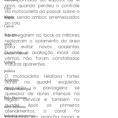
anos, quando perdeu o controle 
Unis
da motocicleta ao passar sobre o 
óleo, sendo ambos arremessados 
Região
ao solo.
Carros
Ao chegarem ao local, os militares 
Trânsito
realizaram o isolamento da área 
saúde
para evitar novos acidentes. 
Durante a avaliação inicial das 
coluna criminal
vítimas, não foram constatadas 
Cultura
fraturas aparentes.
politica
O motociclista relatava fortes 
Acidentes
dores no quadril esquerdo, 
enquanto a passageira se 
Câmara municipal
queixava de dores intensas na 
Belo Horizonte
região cervical e também no 
quadril. Após os primeiros 
meio ambiente
atendimentos, o casal foi 
imobilizado em prancha longa e 
Industria automotiva