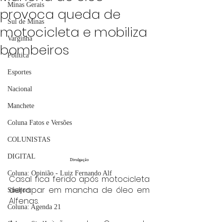
Minas Gerais
provoca queda de
Sul de Minas
motocicleta e mobiliza
Varginha
bombeiros
Política
Esportes
Nacional
Manchete
Coluna Fatos e Versões
COLUNISTAS
DIGITAL
Divulgação
Coluna: Opinião - Luiz Fernando Alf
Casal fica ferido após motocicleta 
derrapar em mancha de óleo em 
Sindjori
Alfenas.
Coluna: Agenda 21