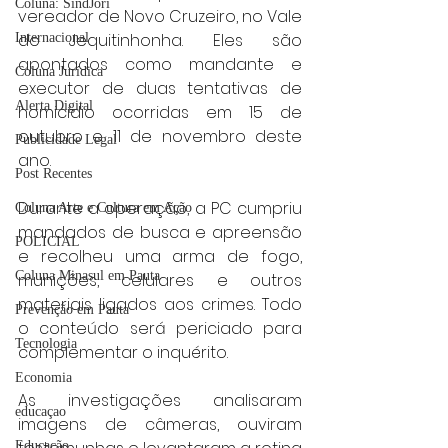
Coluna: SindJori
vereador de Novo Cruzeiro, no Vale 
do Jequitinhonha. Eles são 
Internacional
apontados como mandante e 
Coluna Jurídica
executor de duas tentativas de 
Alerta Digital
homicídio ocorridas em 15 de 
outubro e 11 de novembro deste 
Publicidade Legal
ano.
Post Recentes
Durante a operação, a PC cumpriu 
Coluna Arte e Cultura em Ação
mandados de busca e apreensão 
POLICIAL
e recolheu uma arma de fogo, 
Coluna Minasul em Pauta
munições, celulares e outros 
materiais ligados aos crimes. Todo 
Prevenção em Pauta
o conteúdo será periciado para 
Tecnologia
complementar o inquérito.
Economia
As investigações analisaram 
educaçao
imagens de câmeras, ouviram 
Educação