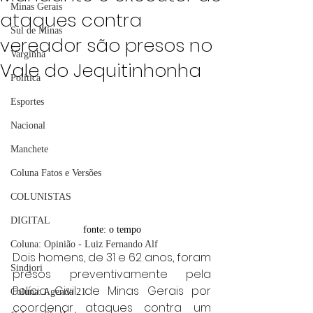
Minas Gerais
ataques contra
Sul de Minas
vereador são presos no
Varginha
Vale do Jequitinhonha
Política
Esportes
Nacional
Manchete
Coluna Fatos e Versões
COLUNISTAS
DIGITAL
fonte: o tempo
Coluna: Opinião - Luiz Fernando Alf
Dois homens, de 31 e 62 anos, foram 
Sindjori
presos preventivamente pela 
Polícia Civil de Minas Gerais por 
Coluna: Agenda 21
coordenar ataques contra um 