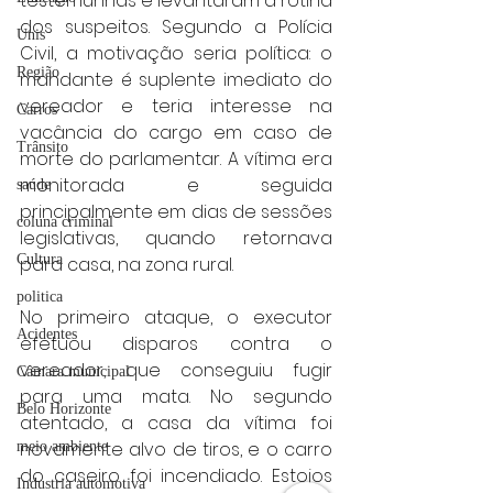
testemunhas e levantaram a rotina 
dos suspeitos. Segundo a Polícia 
Unis
Civil, a motivação seria política: o 
Região
mandante é suplente imediato do 
vereador e teria interesse na 
Carros
vacância do cargo em caso de 
Trânsito
morte do parlamentar. A vítima era 
monitorada e seguida 
saúde
principalmente em dias de sessões 
coluna criminal
legislativas, quando retornava 
Cultura
para casa, na zona rural.
politica
No primeiro ataque, o executor 
Acidentes
efetuou disparos contra o 
vereador, que conseguiu fugir 
Câmara municipal
para uma mata. No segundo 
Belo Horizonte
atentado, a casa da vítima foi 
novamente alvo de tiros, e o carro 
meio ambiente
do caseiro foi incendiado. Estojos 
Industria automotiva