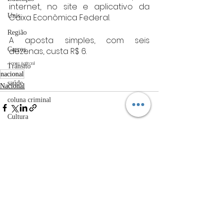
internet, no site e aplicativo da 
Caixa Econômica Federal.
Unis
Região
A aposta simples, com seis 
dezenas, custa R$ 6.
Carros
Fonte: AgBrasil
Trânsito
nacional
saúde
Nacional
coluna criminal
Cultura
politica
Posts Relacionados
Ver tudo
Acidentes
Câmara municipal
Belo Horizonte
meio ambiente
Industria automotiva