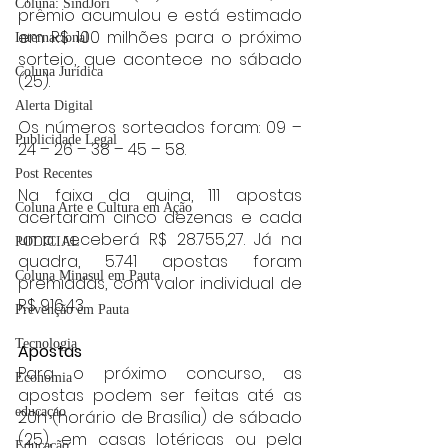
Coluna: SindJori
prêmio acumulou e está estimado 
em R$ 100 milhões para o próximo 
Internacional
sorteio, que acontece no sábado 
Coluna Jurídica
(25).
Alerta Digital
Os números sorteados foram: 09 – 
Publicidade Legal
24 – 26 – 38 – 45 – 58.
Post Recentes
Na faixa da quina, 111 apostas 
Coluna Arte e Cultura em Ação
acertaram cinco dezenas e cada 
uma receberá R$ 28.755,27. Já na 
POLICIAL
quadra, 5.741 apostas foram 
Coluna Minasul em Pauta
premiadas, com valor individual de 
R$ 916,43.
Prevenção em Pauta
Tecnologia
Apostas
Para o próximo concurso, as 
Economia
apostas podem ser feitas até as 
educaçao
20h (horário de Brasília) de sábado 
(25), em casas lotéricas ou pela 
Educação