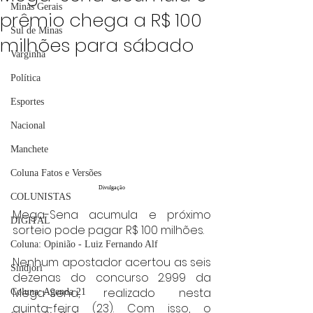
Minas Gerais
prêmio chega a R$ 100
Sul de Minas
milhões para sábado
Varginha
Política
Esportes
Nacional
Manchete
Coluna Fatos e Versões
Divulgação
COLUNISTAS
Mega-Sena acumula e próximo 
DIGITAL
sorteio pode pagar R$ 100 milhões.
Coluna: Opinião - Luiz Fernando Alf
Nenhum apostador acertou as seis 
Sindjori
dezenas do concurso 2.999 da 
Mega-Sena, realizado nesta 
Coluna: Agenda 21
quinta-feira (23). Com isso, o 