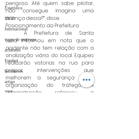
perigoso. Até quem sabe pilotar, 
Estatística
não consegue. Imagina uma 
criança dessa?”, disse.
IBGE
Posicionamento da Prefeitura
Internacional
	A Prefeitura de Santa 
Luzia informou em nota que o 
vagas de emprego
acidente não tem relação com a 
acidentes
sinalização viária do local. Equipes 
Futebol
realizarão vistorias na rua para 
propor intervenções que 
bombeiros
melhorem a segurança e a 
artigo
organização do tráfego. A 
administração reforçou a 
TRT
importância do respeito às regras 
divulgação
de trânsito para garantir a 
FADIVA
segurança de todos.
Minas gerais
agro
Minas Gerais
OAB Varginha