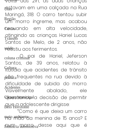
volta das 21h, as duas crianças 
estavam em uma calçada na Rua 
Unis
Maringá, 318. O carro tentou subir 
Região
um morro íngreme, mas acabou 
recuando em alta velocidade, 
Carros
atingindo as crianças. Hariel Lucas 
Trânsito
Santos de Melo, de 2 anos, não 
resistiu aos ferimentos.
saúde
	O pai de Hariel, Jeferson 
coluna criminal
Santos, de 39 anos, relatou à 
Cultura
Itatiaia que acidentes de trânsito 
são frequentes na rua devido à 
politica
dificuldade de subida do morro. 
Acidentes
Visivelmente abalado, ele 
questionou a decisão de permitir 
Câmara municipal
que a adolescente dirigisse:
Belo Horizonte
	“Como é que deixa um carro 
meio ambiente
na mão da menina de 15 anos? E 
num morro desse aqui que é 
Industria automotiva