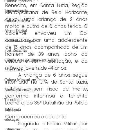
Coluna: SindJori
Benedito, em Santa Luzia, Região 
Internacional
Metropolitana de Belo Horizonte, 
deixou uma criança de 2 anos 
Coluna Jurídica
morta e outra de 6 anos ferida. O 
Alerta Digital
acidente envolveu um Gol 
conduzido por uma adolescente 
Publicidade Legal
de 15 anos, acompanhada de um 
Post Recentes
homem de 39 anos, dono do 
veículo e sem habilitação, e da 
Coluna Arte e Cultura em Ação
mãe da jovem, de 44 anos.
POLICIAL
	A criança de 6 anos segue 
Coluna Minasul em Pauta
internada na UPA de Santa Luzia, 
estável e sem risco de morte, 
Prevenção em Pauta
conforme informou o tenente 
Tecnologia
Leandro, do 35º Batalhão da Polícia 
Militar.
Economia
Como ocorreu o acidente
educaçao
	Segundo a Polícia Militar, por 
Educação