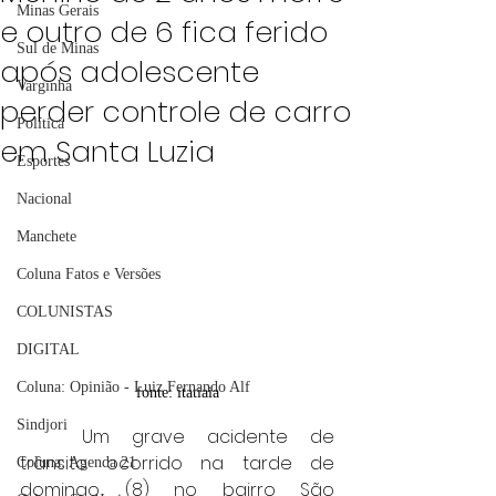
Minas Gerais
e outro de 6 fica ferido
Sul de Minas
após adolescente
Varginha
perder controle de carro
Política
em Santa Luzia
Esportes
Nacional
Manchete
Coluna Fatos e Versões
COLUNISTAS
DIGITAL
Coluna: Opinião - Luiz Fernando Alf
fonte: itatiaia
Sindjori
	Um grave acidente de 
trânsito ocorrido na tarde de 
Coluna: Agenda 21
domingo (8) no bairro São 