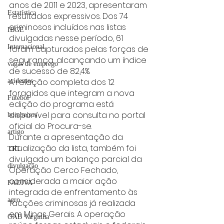
anos de 2011 e 2023, apresentaram 
Estatística
resultados expressivos. Dos 74 
criminosos incluídos nas listas 
IBGE
divulgadas nesse período, 61 
Internacional
foram capturados pelas forças de 
segurança, alcançando um índice 
vagas de emprego
de sucesso de 82,4%.
A relação completa dos 12 
acidentes
foragidos que integram a nova 
Futebol
edição do programa está 
disponível para consulta no portal 
bombeiros
oficial do Procura-se.
artigo
Durante a apresentação da 
atualização da lista, também foi 
TRT
divulgado um balanço parcial da 
divulgação
Operação Cerco Fechado, 
considerada a maior ação 
FADIVA
integrada de enfrentamento às 
agro
facções criminosas já realizada 
em Minas Gerais. A operação 
OAB Varginha