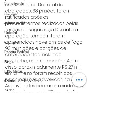
adolescentes. Do total de 
Investigação
abordados, 38 prisões foram 
Inclusão
ratificadas após os 
procedimentos realizados pelas 
coluna social
forças de segurança. Durante a 
Unimed
operação, também foram 
apreendidas nove armas de fogo, 
Cemig
93 munições e porções de 
Receita Federal
entorpecentes, incluindo 
maconha, crack e cocaína. Além 
Negócios
disso, aproximadamente R$ 27 mil 
EPR Minas
em dinheiro foram recolhidos 
pelas equipes envolvidas na ação.
Coluna: Gente & Gestão
As atividades contaram ainda com 
ACIV
o cumprimento de 73 mandados 
de busca e apreensão, sendo 46 
Guarda Municipal
em Belo Horizonte e outros 27 
distribuídos por municípios do 
Sebrae
interior do estado. As medidas 
UFLA
tiveram como foco o combate às 