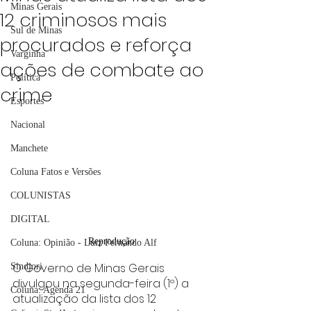
Minas Gerais
12 criminosos mais
Sul de Minas
procurados e reforça
Varginha
ações de combate ao
Política
crime
Esportes
Nacional
Manchete
Coluna Fatos e Versões
COLUNISTAS
DIGITAL
Reprodução
Coluna: Opinião - Luiz Fernando Alf
O Governo de Minas Gerais 
Sindjori
divulgou na segunda-feira (1º) a 
Coluna: Agenda 21
atualização da lista dos 12 