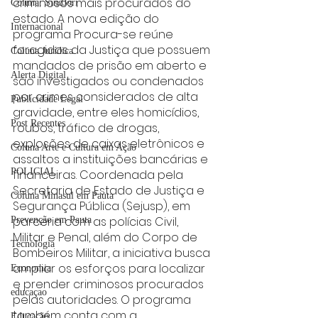
criminosos mais procurados do 
Coluna: SindJori
estado. A nova edição do 
Internacional
programa Procura-se reúne 
foragidos da Justiça que possuem 
Coluna Jurídica
mandados de prisão em aberto e 
Alerta Digital
são investigados ou condenados 
por crimes considerados de alta 
Publicidade Legal
gravidade, entre eles homicídios, 
Post Recentes
roubos, tráfico de drogas, 
explosões de caixas eletrônicos e 
Coluna Arte e Cultura em Ação
assaltos a instituições bancárias e 
POLICIAL
financeiras. Coordenada pela 
Secretaria de Estado de Justiça e 
Coluna Minasul em Pauta
Segurança Pública (Sejusp), em 
parceria com as polícias Civil, 
Prevenção em Pauta
Militar e Penal, além do Corpo de 
Tecnologia
Bombeiros Militar, a iniciativa busca 
ampliar os esforços para localizar 
Economia
e prender criminosos procurados 
educaçao
pelas autoridades. O programa 
também conta com a 
Educação