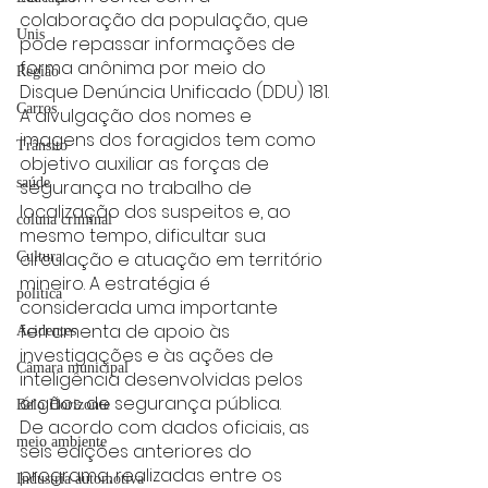
colaboração da população, que 
Unis
pode repassar informações de 
forma anônima por meio do 
Região
Disque Denúncia Unificado (DDU) 181.
Carros
A divulgação dos nomes e 
imagens dos foragidos tem como 
Trânsito
objetivo auxiliar as forças de 
saúde
segurança no trabalho de 
localização dos suspeitos e, ao 
coluna criminal
mesmo tempo, dificultar sua 
circulação e atuação em território 
Cultura
mineiro. A estratégia é 
politica
considerada uma importante 
ferramenta de apoio às 
Acidentes
investigações e às ações de 
Câmara municipal
inteligência desenvolvidas pelos 
órgãos de segurança pública.
Belo Horizonte
De acordo com dados oficiais, as 
meio ambiente
seis edições anteriores do 
programa, realizadas entre os 
Industria automotiva