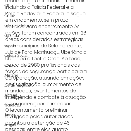
reúne forças estaduais e federais, 
Clima
incluindo a Polícia Federal e a 
Polícia Rodoviária Federal, e segue 
Crime
em andamento, sem prazo 
definido para encerramento. As 
coluna juridica
ações foram concentradas em 26 
colunista
áreas consideradas estratégicas 
nos municípios de Belo Horizonte, 
esporte
Juiz de Fora, Manhuaçu, Uberlândia, 
Coluna Social
Uberaba e Teófilo Otoni. Ao todo, 
cerca de 2.980 profissionais das 
OAB
forças de segurança participaram 
Mistério
da operação, atuando em ações 
de fiscalização, cumprimento de 
ET de Varginha
mandados, levantamentos de 
Abrasel
inteligência e combate à atuação 
de organizações criminosas.
tecnologia
O levantamento preliminar 
Justiça
divulgado pelas autoridades 
apontou a detenção de 46 
artigos
pessoas, entre elas quatro 