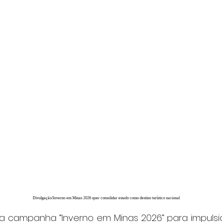
Divulgação/Inverno em Minas 2026 quer consolidar estado como destino turístico nacional
ça campanha “Inverno em Minas 2026” para impulsio