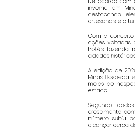
De acordo com o 
inverno em Mina
destacando elem
artesanais e o t
Com o conceito “
ações voltadas a
hotéis fazenda, r
cidades históricas
A edição de 2026 
Minas Hospeda e F
meios de hospeda
estado.
Segundo dados 
crescimento cont
número subiu pa
alcançar cerca d