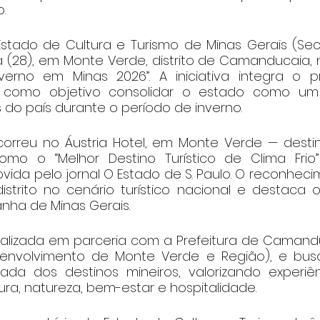
.
Estado de Cultura e Turismo de Minas Gerais (Secu
a (28), em Monte Verde, distrito de Camanducaia, n
erno em Minas 2026”. A iniciativa integra o p
 como objetivo consolidar o estado como um d
os do país durante o período de inverno.
rreu no Áustria Hotel, em Monte Verde — destin
mo o “Melhor Destino Turístico de Clima Frio” 
da pelo jornal O Estado de S. Paulo. O reconhecim
istrito no cenário turístico nacional e destaca o
nha de Minas Gerais.
lizada em parceria com a Prefeitura de Camandu
envolvimento de Monte Verde e Região), e busca
da dos destinos mineiros, valorizando experiên
ura, natureza, bem-estar e hospitalidade.