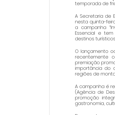
temporada de frio
A Secretaria de 
nesta quinta-feir
a campanha “Inv
Essencial e tem
destinos turístic
O lançamento oco
recentemente co
premiação promovi
importância do d
regiões de monta
A campanha é rea
(Agência de Des
promoção integra
gastronomia, cult