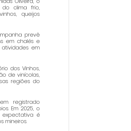
as Oliveira, o 
o clima frio, 
nhos, queijos 
campanha prevê 
s em chalés e 
e atividades em 
rio dos Vinhos, 
o de vinícolas, 
sas regiões do 
em registrado 
os. Em 2025, o 
expectativa é 
 mineiros.