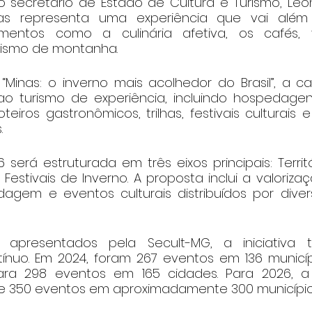
secretário de Estado de Cultura e Turismo, Leônid
s representa uma experiência que vai além d
entos como a culinária afetiva, os cafés, vi
urismo de montanha.
Minas: o inverno mais acolhedor do Brasil”, a 
o turismo de experiência, incluindo hospedagen
oteiros gastronômicos, trilhas, festivais culturais 
.
será estruturada em três eixos principais: Territó
estivais de Inverno. A proposta inclui a valorizaçã
gem e eventos culturais distribuídos por diver
apresentados pela Secult-MG, a iniciativa t
ínuo. Em 2024, foram 267 eventos em 136 municípi
ra 298 eventos em 165 cidades. Para 2026, a 
e 350 eventos em aproximadamente 300 municípios