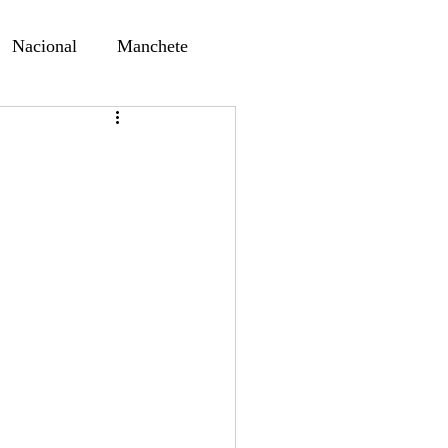
Nacional
Manchete
ernando Alf
Sindjori
a
ta Digital
ducaçao
Educação