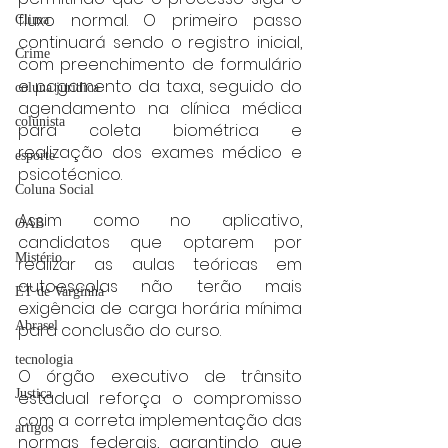
fluxo normal. O primeiro passo 
Clima
continuará sendo o registro inicial, 
Crime
com preenchimento de formulário 
e pagamento da taxa, seguido do 
coluna juridica
agendamento na clínica médica 
colunista
para coleta biométrica e 
realização dos exames médico e 
esporte
psicotécnico.
Coluna Social
Assim como no aplicativo, 
OAB
candidatos que optarem por 
Mistério
realizar as aulas teóricas em 
autoescolas não terão mais 
ET de Varginha
exigência de carga horária mínima 
Abrasel
para conclusão do curso.
tecnologia
O órgão executivo de trânsito 
Justiça
estadual reforça o compromisso 
com a correta implementação das 
artigos
normas federais, garantindo que 