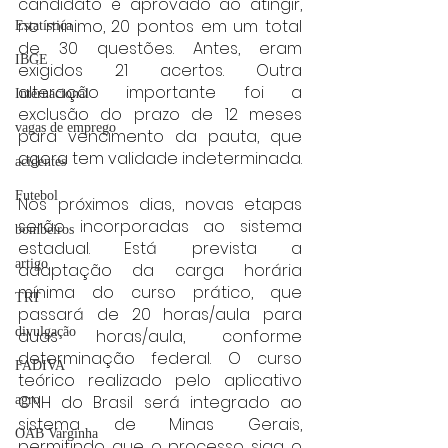
candidato é aprovado ao atingir, 
no mínimo, 20 pontos em um total 
Estatística
de 30 questões. Antes, eram 
IBGE
exigidos 21 acertos. Outra 
alteração importante foi a 
Internacional
exclusão do prazo de 12 meses 
vagas de emprego
para vencimento da pauta, que 
agora tem validade indeterminada.
acidentes
Futebol
Nos próximos dias, novas etapas 
serão incorporadas ao sistema 
bombeiros
estadual. Está prevista a 
artigo
adaptação da carga horária 
mínima do curso prático, que 
TRT
passará de 20 horas/aula para 
divulgação
duas horas/aula, conforme 
determinação federal. O curso 
FADIVA
teórico realizado pelo aplicativo 
CNH do Brasil será integrado ao 
agro
sistema de Minas Gerais, 
OAB Varginha
permitindo que o processo siga o 