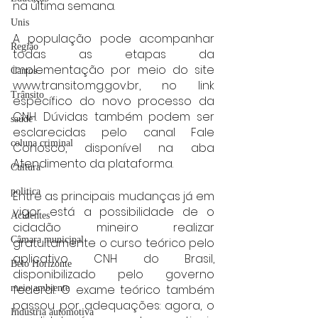
na última semana.
Unis
A população pode acompanhar 
Região
todas as etapas da 
implementação por meio do site 
Carros
www.transito.mg.gov.br, no link 
Trânsito
específico do novo processo da 
CNH. Dúvidas também podem ser 
saúde
esclarecidas pelo canal Fale 
coluna criminal
Conosco, disponível na aba 
Atendimento da plataforma.
Cultura
politica
Entre as principais mudanças já em 
vigor está a possibilidade de o 
Acidentes
cidadão mineiro realizar 
Câmara municipal
gratuitamente o curso teórico pelo 
aplicativo CNH do Brasil, 
Belo Horizonte
disponibilizado pelo governo 
federal. O exame teórico também 
meio ambiente
passou por adequações: agora, o 
Industria automotiva