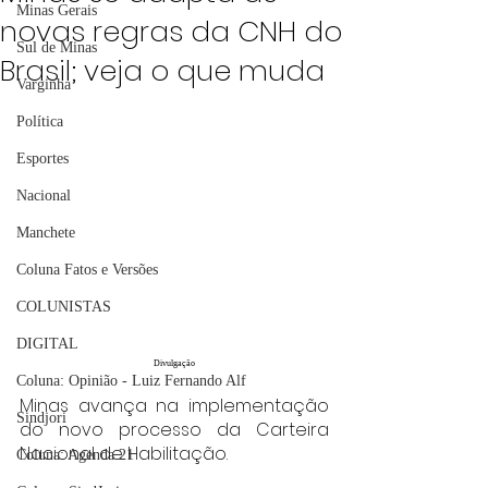
Minas Gerais
novas regras da CNH do
Sul de Minas
Brasil; veja o que muda
Varginha
Política
Esportes
Nacional
Manchete
Coluna Fatos e Versões
COLUNISTAS
DIGITAL
Divulgação
Coluna: Opinião - Luiz Fernando Alf
Minas avança na implementação 
Sindjori
do novo processo da Carteira 
Nacional de Habilitação.
Coluna: Agenda 21