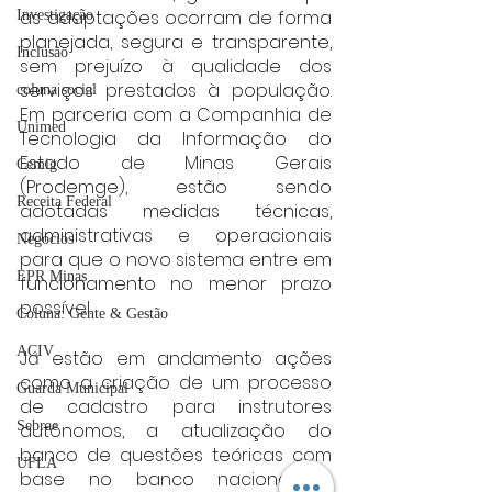
as adaptações ocorram de forma 
Investigação
planejada, segura e transparente, 
Inclusão
sem prejuízo à qualidade dos 
serviços prestados à população. 
coluna social
Em parceria com a Companhia de 
Unimed
Tecnologia da Informação do 
Estado de Minas Gerais 
Cemig
(Prodemge), estão sendo 
Receita Federal
adotadas medidas técnicas, 
administrativas e operacionais 
Negócios
para que o novo sistema entre em 
EPR Minas
funcionamento no menor prazo 
possível.
Coluna: Gente & Gestão
ACIV
Já estão em andamento ações 
como a criação de um processo 
Guarda Municipal
de cadastro para instrutores 
Sebrae
autônomos, a atualização do 
banco de questões teóricas com 
UFLA
base no banco nacional, a 