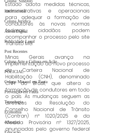
Coluna: SindJori
Estado adota medidas técnicas, 
administrativas e operacionais 
Internacional
para adequar a formação de 
Coluna Jurídica
condutores às novas normas 
federais; cidadãos podem 
Alerta Digital
acompanhar o processo pelo site 
Publicidade Legal
Trânsito MG.
Post Recentes
Minas Gerais avança na 
Coluna Arte e Cultura em Ação
implementação do novo processo 
da Carteira Nacional de 
POLICIAL
Habilitação (CNH), denominado 
Coluna Minasul em Pauta
CNH do Brasil, que altera a 
formação de condutores em todo 
Prevenção em Pauta
o país. As mudanças seguem as 
diretrizes da Resolução do 
Tecnologia
Conselho Nacional de Trânsito 
Economia
(Contran) nº 1.020/2025 e da 
Medida Provisória nº 1.327/2025, 
educaçao
anunciadas pelo governo federal 
Educação