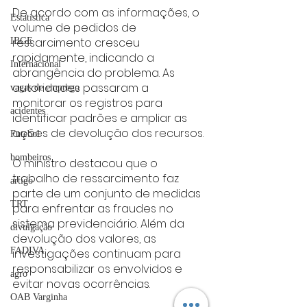
De acordo com as informações, o 
Estatística
volume de pedidos de 
ressarcimento cresceu 
IBGE
rapidamente, indicando a 
Internacional
abrangência do problema. As 
autoridades passaram a 
vagas de emprego
monitorar os registros para 
acidentes
identificar padrões e ampliar as 
ações de devolução dos recursos.
Futebol
bombeiros
O ministro destacou que o 
trabalho de ressarcimento faz 
artigo
parte de um conjunto de medidas 
TRT
para enfrentar as fraudes no 
sistema previdenciário. Além da 
divulgação
devolução dos valores, as 
FADIVA
investigações continuam para 
responsabilizar os envolvidos e 
agro
evitar novas ocorrências.
OAB Varginha