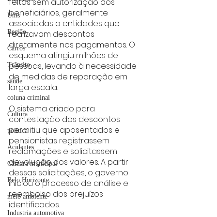
feitas sem autorização dos 
beneficiários, geralmente 
Unis
associadas a entidades que 
Região
realizavam descontos 
diretamente nos pagamentos. O 
Carros
esquema atingiu milhões de 
pessoas, levando à necessidade 
Trânsito
de medidas de reparação em 
saúde
larga escala.
coluna criminal
O sistema criado para 
Cultura
contestação dos descontos 
permitiu que aposentados e 
politica
pensionistas registrassem 
Acidentes
reclamações e solicitassem 
devolução dos valores. A partir 
Câmara municipal
dessas solicitações, o governo 
Belo Horizonte
iniciou o processo de análise e 
reembolso dos prejuízos 
meio ambiente
identificados.
Industria automotiva