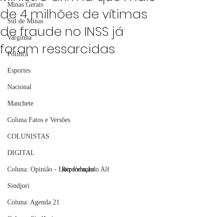
Minas Gerais
de 4 milhões de vítimas
Sul de Minas
de fraude no INSS já
Varginha
foram ressarcidas
Política
Esportes
Nacional
Manchete
Coluna Fatos e Versões
COLUNISTAS
DIGITAL
Coluna: Opinião - Luiz Fernando Alf
Reprodução
Sindjori
Coluna: Agenda 21