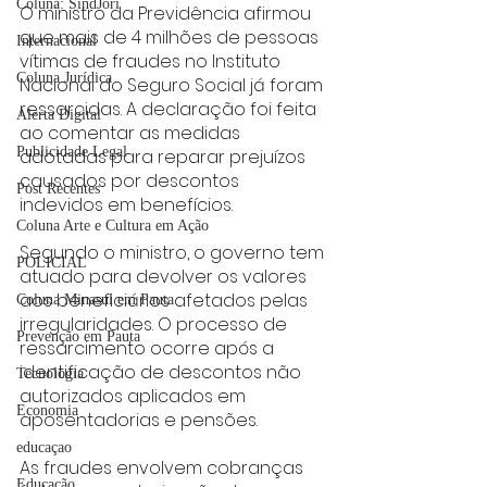
Coluna: SindJori
O ministro da Previdência afirmou 
que mais de 4 milhões de pessoas 
Internacional
vítimas de fraudes no Instituto 
Coluna Jurídica
Nacional do Seguro Social já foram 
ressarcidas. A declaração foi feita 
Alerta Digital
ao comentar as medidas 
Publicidade Legal
adotadas para reparar prejuízos 
causados por descontos 
Post Recentes
indevidos em benefícios.
Coluna Arte e Cultura em Ação
Segundo o ministro, o governo tem 
POLICIAL
atuado para devolver os valores 
aos beneficiários afetados pelas 
Coluna Minasul em Pauta
irregularidades. O processo de 
Prevenção em Pauta
ressarcimento ocorre após a 
identificação de descontos não 
Tecnologia
autorizados aplicados em 
Economia
aposentadorias e pensões.
educaçao
As fraudes envolvem cobranças 
Educação