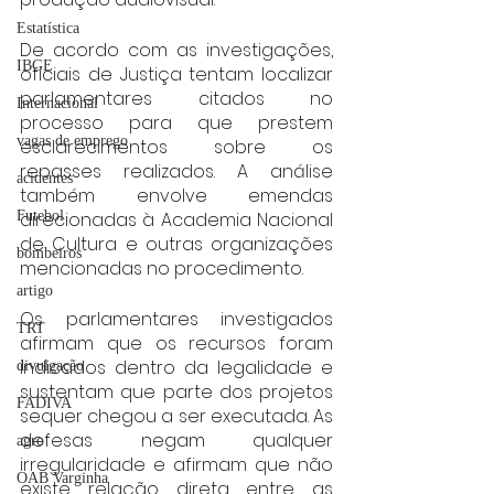
Estatística
De acordo com as investigações, 
IBGE
oficiais de Justiça tentam localizar 
parlamentares citados no 
Internacional
processo para que prestem 
vagas de emprego
esclarecimentos sobre os 
repasses realizados. A análise 
acidentes
também envolve emendas 
Futebol
direcionadas à Academia Nacional 
de Cultura e outras organizações 
bombeiros
mencionadas no procedimento.
artigo
Os parlamentares investigados 
TRT
afirmam que os recursos foram 
indicados dentro da legalidade e 
divulgação
sustentam que parte dos projetos 
FADIVA
sequer chegou a ser executada. As 
defesas negam qualquer 
agro
irregularidade e afirmam que não 
OAB Varginha
existe relação direta entre as 