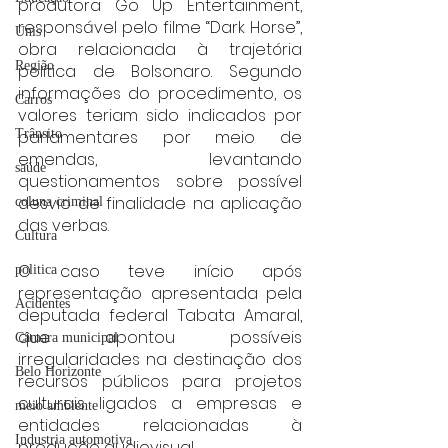
produtora Go Up Entertainment, 
responsável pelo filme “Dark Horse”, 
Unis
obra relacionada à trajetória 
Região
política de Bolsonaro. Segundo 
informações do procedimento, os 
Carros
valores teriam sido indicados por 
Trânsito
parlamentares por meio de 
emendas, levantando 
saúde
questionamentos sobre possível 
desvio de finalidade na aplicação 
coluna criminal
das verbas.
Cultura
O caso teve início após 
politica
representação apresentada pela 
Acidentes
deputada federal Tabata Amaral, 
que apontou possíveis 
Câmara municipal
irregularidades na destinação dos 
Belo Horizonte
recursos públicos para projetos 
culturais ligados a empresas e 
meio ambiente
entidades relacionadas à 
Industria automotiva
produção audiovisual.