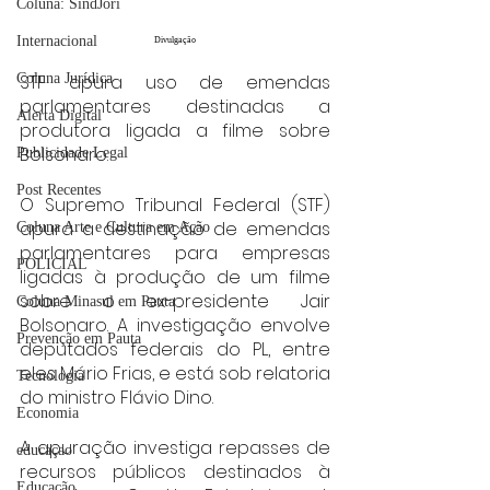
Coluna: SindJori
Internacional
Divulgação
Coluna Jurídica
STF apura uso de emendas 
parlamentares destinadas a 
Alerta Digital
produtora ligada a filme sobre 
Bolsonaro.
Publicidade Legal
Post Recentes
O Supremo Tribunal Federal (STF) 
apura a destinação de emendas 
Coluna Arte e Cultura em Ação
parlamentares para empresas 
POLICIAL
ligadas à produção de um filme 
sobre o ex-presidente Jair 
Coluna Minasul em Pauta
Bolsonaro. A investigação envolve 
Prevenção em Pauta
deputados federais do PL, entre 
eles Mário Frias, e está sob relatoria 
Tecnologia
do ministro Flávio Dino.
Economia
A apuração investiga repasses de 
educaçao
recursos públicos destinados à 
Educação