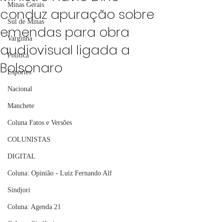
Minas Gerais
conduz apuração sobre
Sul de Minas
emendas para obra
Varginha
audiovisual ligada a
Política
Bolsonaro
Esportes
Nacional
Manchete
Coluna Fatos e Versões
COLUNISTAS
DIGITAL
Coluna: Opinião - Luiz Fernando Alf
Sindjori
Coluna: Agenda 21