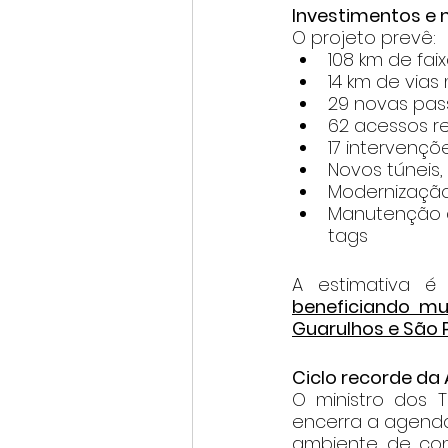
Investimentos e 
O projeto prevê:
108 km de fai
14 km de vias
29 novas pas
62 acessos 
17 intervenç
Novos túneis
Modernização
Manutenção d
tags
beneficiando mun
Guarulhos e São 
Ciclo recorde da
O ministro dos T
encerra a agenda
ambiente de conf