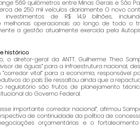
nge 569 quilômetros entre Minas Gerais e São Pa
erca de 250 mil veículos diariamente. O novo contr
 investimentos de R$ 14,9 bilhões, incluind
 melhorias operacionais ao longo de todo o tre
ente a gestão atualmente exercida pela Autopis
 histórico
, o diretor-geral da ANTT, Guilherme Theo Sampai
isor de águas” para a infraestrutura nacional, de
“corredor vital” para a economia, responsável por
dutivos do país. Ele ressaltou ainda que a repactu
regulatório são frutos de planejamento técnico
titucional do Governo Federal.
sse importante corredor nacional”, afirmou Sampa
pectiva de continuidade da política de concessõ
egociações orçamentárias e o fortalecimento