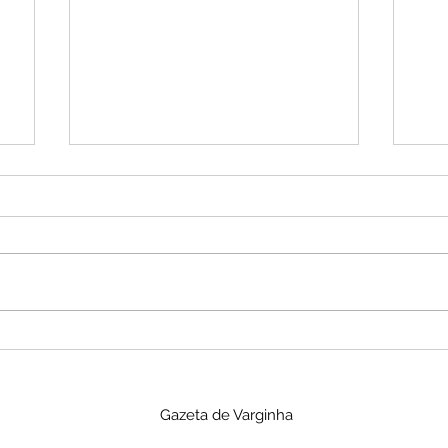
Missão do SINDVEL ao
PF 
Vietnã busca ampliar
des
autonomia tecnológica do
em 
Gazeta de Varginha
Vale da Eletrônica
cu