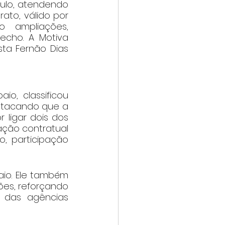
ulo, atendendo 
ato, válido por 
o ampliações, 
cho. A Motiva 
ta Fernão Dias 
o, classificou 
stacando que a 
 ligar dois dos 
ação contratual 
, participação 
io. Ele também 
es, reforçando 
 das agências 