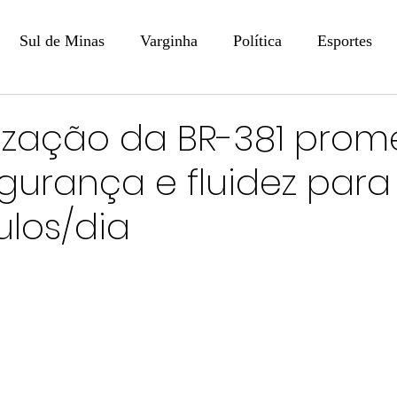
Sul de Minas
Varginha
Política
Esportes
COLUNISTAS
DIGITAL
Coluna: Opinião - Luiz F
zação da BR-381 prom
gurança e fluidez para
na: SindJori
Internacional
Coluna Jurídica
Aler
ulos/dia
Recentes
Coluna Arte e Cultura em Ação
POLICIAL
Prevenção em Pauta
Tecnologia
Economia
e