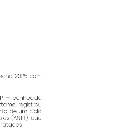
fecha 2025 com 
/SP — conhecida 
tame registrou 
to de um ciclo 
res (ANTT), que 
tratados.