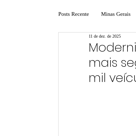
Posts Recente
Minas Gerais
11 de dez. de 2025
Coluna Fatos e Versões
Moderni
mais se
Coluna: Agenda 21
Colu
mil veíc
Publicidade Legal
Post 
Coluna Minasul em Pauta
Unis
Região
Carros