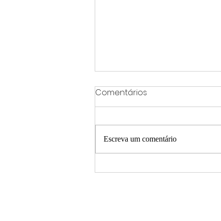
Comentários
Escreva um comentário
Google é condenado a
indenizar morador de
Leopoldina após invasão
de e-mail e tentativa de