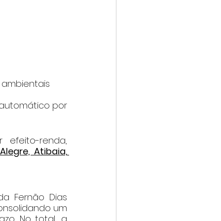
 ambientais
utomático por 
A estimativa é de 215 mil empregos diretos, indiretos e por efeito-renda, 
egre, Atibaia, 
da Fernão Dias 
onsolidando um 
o. No total, a 