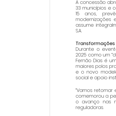
A concessão abra
33 municípios e c
15 anos, prevê
modernizações e
assume integralm
S.A.
Transformações e
Durante o evento
2025 como um “div
Fernão Dias é um 
maiores polos pro
e o novo modelo 
social e apoio ins
“Vamos retomar e
comemorou a pers
o avanço nas n
reguladoras.