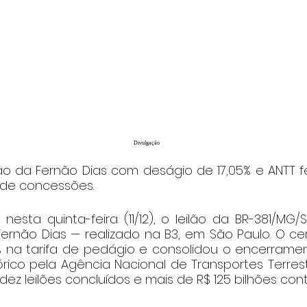
Divulgação
lão da Fernão Dias com deságio de 17,05% e ANTT 
 de concessões.
nesta quinta-feira (11/12), o leilão da BR-381/MG
ernão Dias — realizado na B3, em São Paulo. O cer
% na tarifa de pedágio e consolidou o encerramen
rico pela Agência Nacional de Transportes Terrest
 dez leilões concluídos e mais de R$ 125 bilhões con