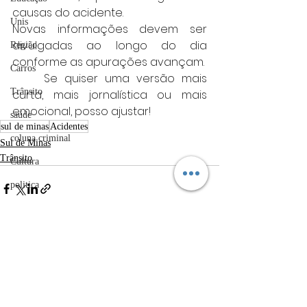
causas do acidente.
Unis
Novas informações devem ser 
divulgadas ao longo do dia 
Região
conforme as apurações avançam.
Carros
	Se quiser uma versão mais 
Trânsito
curta, mais jornalística ou mais 
emocional, posso ajustar!
saúde
sul de minas
Acidentes
coluna criminal
Sul de Minas
Trânsito
Cultura
politica
Acidentes
Câmara municipal
Posts Relacionados
Ver tudo
Belo Horizonte
meio ambiente
Industria automotiva