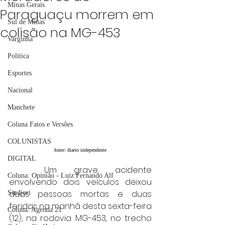
Minas Gerais
Paraguaçu morrem em
Sul de Minas
colisão na MG-453
Varginha
Política
Esportes
Nacional
Manchete
Coluna Fatos e Versões
COLUNISTAS
fonte: diario independente
DIGITAL
	Um grave acidente 
Coluna: Opinião - Luiz Fernando Alf
envolvendo dois veículos deixou 
duas pessoas mortas e duas 
Sindjori
feridas na manhã desta sexta-feira 
Coluna: Agenda 21
(12), na rodovia MG-453, no trecho 