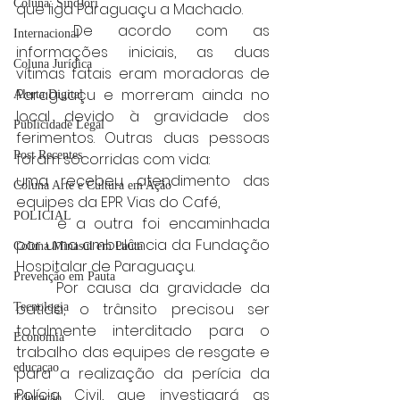
Coluna: SindJori
que liga Paraguaçu a Machado.
	De acordo com as 
Internacional
informações iniciais, as duas 
Coluna Jurídica
vítimas fatais eram moradoras de 
Paraguaçu e morreram ainda no 
Alerta Digital
local devido à gravidade dos 
Publicidade Legal
ferimentos. Outras duas pessoas 
Post Recentes
foram socorridas com vida:
uma recebeu atendimento das 
Coluna Arte e Cultura em Ação
equipes da EPR Vias do Café,
POLICIAL
	e a outra foi encaminhada 
por uma ambulância da Fundação 
Coluna Minasul em Pauta
Hospitalar de Paraguaçu.
Prevenção em Pauta
	Por causa da gravidade da 
batida, o trânsito precisou ser 
Tecnologia
totalmente interditado para o 
Economia
trabalho das equipes de resgate e 
educaçao
para a realização da perícia da 
Polícia Civil, que investigará as 
Educação