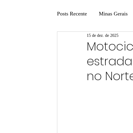
Posts Recente
Minas Gerais
15 de dez. de 2025
Coluna Fatos e Versões
Motocic
estrada
Coluna: Agenda 21
Colu
no Nort
Publicidade Legal
Post 
Coluna Minasul em Pauta
Unis
Região
Carros