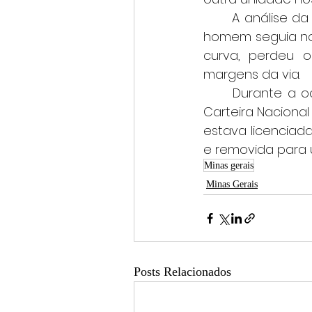
	A análise da dinâmica do acidente, realizada pela Polícia Militar, aponta que o 
homem seguia no
curva, perdeu o
margens da via.
	Durante a ocorrência, os militares constataram que o condutor não possuía 
Carteira Nacional
estava licenciad
e removida para
Minas gerais
Minas Gerais
Posts Relacionados