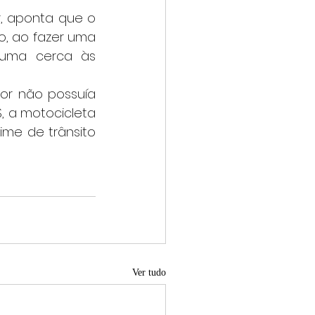
 ao fazer uma 
 uma cerca às 
, a motocicleta 
me de trânsito 
Ver tudo