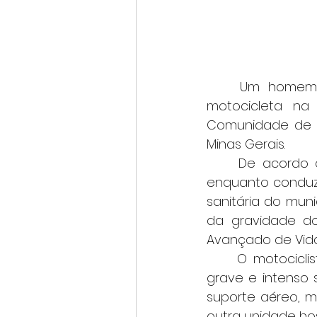
	Um homem de 41 anos morreu após se envolver em um acidente de 
motocicleta na
Comunidade de Sã
Minas Gerais.
	De acordo com informações da Polícia Militar, a vítima sofreu uma queda 
enquanto conduzi
sanitária do mun
da gravidade do
Avançado de Vida)
	O motociclista apresentava múltiplas fraturas, traumatismo cranioencefálico 
grave e intenso 
suporte aéreo, ma
outra unidade hos