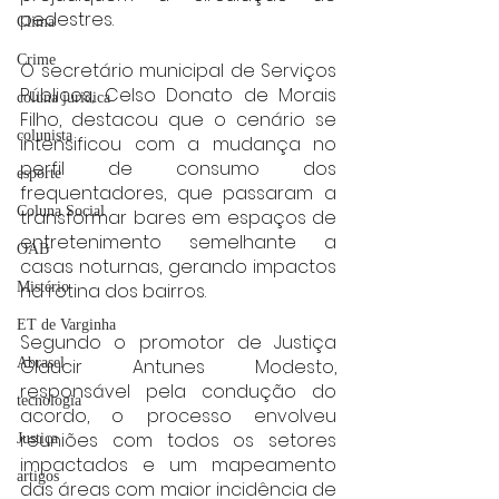
pedestres.
Clima
Crime
O secretário municipal de Serviços 
Públicos, Celso Donato de Morais 
coluna juridica
Filho, destacou que o cenário se 
colunista
intensificou com a mudança no 
perfil de consumo dos 
esporte
frequentadores, que passaram a 
Coluna Social
transformar bares em espaços de 
entretenimento semelhante a 
OAB
casas noturnas, gerando impactos 
na rotina dos bairros.
Mistério
ET de Varginha
Segundo o promotor de Justiça 
Glaucir Antunes Modesto, 
Abrasel
responsável pela condução do 
tecnologia
acordo, o processo envolveu 
reuniões com todos os setores 
Justiça
impactados e um mapeamento 
artigos
das áreas com maior incidência de 