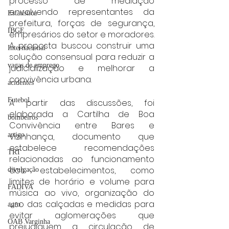
processo de mediação 
envolvendo representantes da 
Estatística
prefeitura, forças de segurança, 
IBGE
empresários do setor e moradores. 
A proposta buscou construir uma 
Internacional
solução consensual para reduzir a 
vagas de emprego
judicialização e melhorar a 
convivência urbana.
acidentes
Futebol
A partir das discussões, foi 
elaborada a Cartilha de Boa 
bombeiros
Convivência entre Bares e 
Vizinhança, documento que 
artigo
estabelece recomendações 
TRT
relacionadas ao funcionamento 
dos estabelecimentos, como 
divulgação
limites de horário e volume para 
FADIVA
música ao vivo, organização do 
uso das calçadas e medidas para 
agro
evitar aglomerações que 
OAB Varginha
prejudiquem a circulação de 