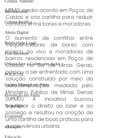
Coluna: SindJori
MPMG media acordo em Poços de 
Internacional
Caldas e cria cartilha para reduzir 
Coluna Jurídica
conflitos entre bares e moradores.
Alerta Digital
O aumento de conflitos entre 
Publicidade Legal
frequentadores de bares com 
música ao vivo e moradores de 
Post Recentes
bairros residenciais em Poços de 
Caldas, no Sul de Minas Gerais, 
Coluna Arte e Cultura em Ação
passou a ser enfrentado com uma 
POLICIAL
solução construída por meio da 
autocomposição, mediada pelo 
Coluna Minasul em Pauta
Ministério Público de Minas Gerais 
Prevenção em Pauta
(MPMG). A iniciativa buscou 
equilibrar o direito ao lazer e ao 
Tecnologia
sossego e resultou na criação de 
Economia
uma cartilha de boas práticas para 
a convivência urbana.
educaçao
Educação