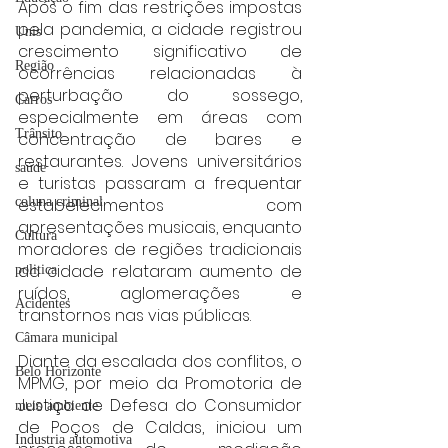
Após o fim das restrições impostas 
pela pandemia, a cidade registrou 
Unis
crescimento significativo de 
Região
ocorrências relacionadas à 
perturbação do sossego, 
Carros
especialmente em áreas com 
Trânsito
concentração de bares e 
restaurantes. Jovens universitários 
saúde
e turistas passaram a frequentar 
estabelecimentos com 
coluna criminal
apresentações musicais, enquanto 
Cultura
moradores de regiões tradicionais 
da cidade relataram aumento de 
politica
ruídos, aglomerações e 
Acidentes
transtornos nas vias públicas.
Câmara municipal
Diante da escalada dos conflitos, o 
Belo Horizonte
MPMG, por meio da Promotoria de 
Justiça de Defesa do Consumidor 
meio ambiente
de Poços de Caldas, iniciou um 
Industria automotiva