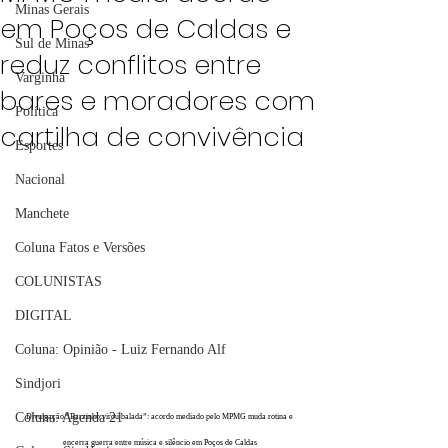
Minas Gerais
em Poços de Caldas e
Sul de Minas
reduz conflitos entre
Varginha
bares e moradores com
Política
cartilha de convivência
Esportes
Nacional
Manchete
Coluna Fatos e Versões
COLUNISTAS
DIGITAL
Coluna: Opinião - Luiz Fernando Alf
Sindjori
Coluna: Agenda 21
Divulgação/“Barzinho virou balada”: acordo mediado pelo MPMG muda rotina e 
encerra guerra entre música e silêncio em Poços de Caldas