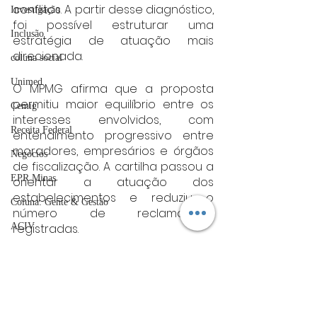
conflitos. A partir desse diagnóstico, 
Investigação
foi possível estruturar uma 
Inclusão
estratégia de atuação mais 
direcionada.
coluna social
Unimed
O MPMG afirma que a proposta 
permitiu maior equilíbrio entre os 
Cemig
interesses envolvidos, com 
Receita Federal
entendimento progressivo entre 
moradores, empresários e órgãos 
Negócios
de fiscalização. A cartilha passou a 
EPR Minas
orientar a atuação dos 
estabelecimentos e reduziu o 
Coluna: Gente & Gestão
número de reclamações 
registradas.
ACIV
Guarda Municipal
De acordo com a Secretaria 
Municipal de Serviços Públicos, 
Sebrae
após a implementação do acordo, 
UFLA
mais de 90% das ocorrências 